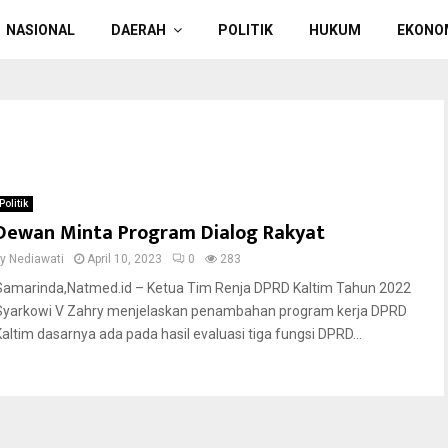
NASIONAL
DAERAH
POLITIK
HUKUM
EKONO
Politik
Dewan Minta Program Dialog Rakyat
by
Nediawati
April 10, 2023
0
283
Samarinda,Natmed.id – Ketua Tim Renja DPRD Kaltim Tahun 2022
Syarkowi V Zahry menjelaskan penambahan program kerja DPRD
Kaltim dasarnya ada pada hasil evaluasi tiga fungsi DPRD...