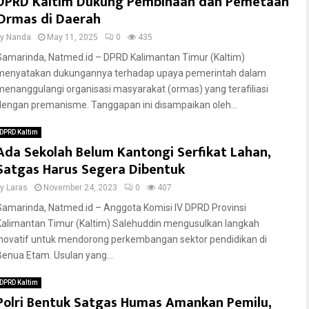
DPRD Kaltim Dukung Pembinaan dan Pemetaan
Ormas di Daerah
by
Nanda
May 11, 2025
0
435
Samarinda, Natmed.id – DPRD Kalimantan Timur (Kaltim)
menyatakan dukungannya terhadap upaya pemerintah dalam
menanggulangi organisasi masyarakat (ormas) yang terafiliasi
dengan premanisme. Tanggapan ini disampaikan oleh...
DPRD Kaltim
Ada Sekolah Belum Kantongi Serfikat Lahan,
Satgas Harus Segera Dibentuk
by
Laras
November 24, 2023
0
407
Samarinda, Natmed.id – Anggota Komisi IV DPRD Provinsi
Kalimantan Timur (Kaltim) Salehuddin mengusulkan langkah
inovatif untuk mendorong perkembangan sektor pendidikan di
Benua Etam. Usulan yang...
DPRD Kaltim
Polri Bentuk Satgas Humas Amankan Pemilu,