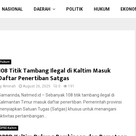
NASIONAL
DAERAH
POLITIK
HUKUM
EKONO
Hukum
108 Titik Tambang Ilegal di Kaltim Masuk
Daftar Penertiban Satgas
by
Aminah
August 26, 2025
0
191
Samarinda, Natmed.id – Sebanyak 108 titik tambang ilegal di
Kalimantan Timur masuk daftar penertiban. Pemerintah provinsi
menyiapkan Satuan Tugas (Satgas) khusus untuk menangani
aktivitas pertambangan...
DPRD Kaltim