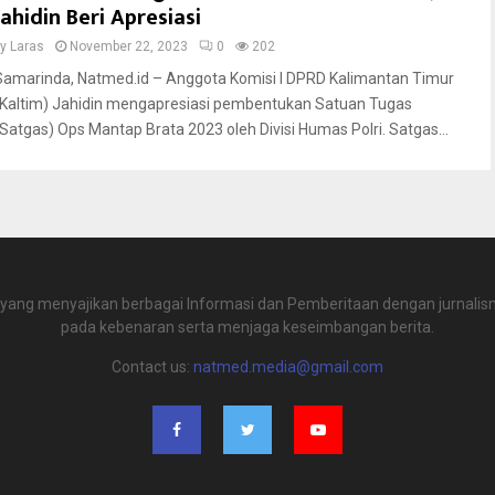
Jahidin Beri Apresiasi
by
Laras
November 22, 2023
0
202
Samarinda, Natmed.id – Anggota Komisi I DPRD Kalimantan Timur
(Kaltim) Jahidin mengapresiasi pembentukan Satuan Tugas
(Satgas) Ops Mantap Brata 2023 oleh Divisi Humas Polri. Satgas...
 yang menyajikan berbagai Informasi dan Pemberitaan dengan jurnalism
pada kebenaran serta menjaga keseimbangan berita.
Contact us:
natmed.media@gmail.com