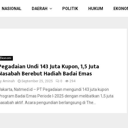
NASIONAL
DAERAH
POLITIK
HUKUM
EKONO
Ekonomi
Pegadaian Undi 143 Juta Kupon, 1,5 Juta
Nasabah Berebut Hadiah Badai Emas
by
Aminah
September 25, 2025
0
294
Jakarta, Natmed.id – PT Pegadaian mengundi 143 juta kupon
Program Badai Emas Periode I-2025 dengan melibatkan 1,5 juta
nasabah aktif. Acara pengundian berlangsung di The...