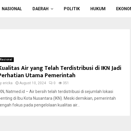
NASIONAL
DAERAH
POLITIK
HUKUM
EKONO
Nasional
Kualitas Air yang Telah Terdistribusi di IKN Jadi
Perhatian Utama Pemerintah
by
ericka
August 10, 2024
0
351
KN, Natmed.id – Air bersih telah terdistribusi di sejumlah lokasi
penting di Ibu Kota Nusantara (IKN). Meski demikian, pemerintah
tengah fokus pada pengelolaan kualitas air...