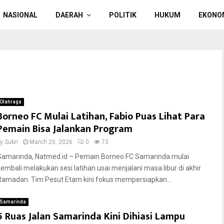
NASIONAL
DAERAH
POLITIK
HUKUM
EKONO
Olahraga
Borneo FC Mulai Latihan, Fabio Puas Lihat Para
Pemain Bisa Jalankan Program
by
Sukri
March 25, 2026
0
73
Samarinda, Natmed.id – Pemain Borneo FC Samarinda mulai
kembali melakukan sesi latihan usai menjalani masa libur di akhir
Ramadan. Tim Pesut Etam kini fokus mempersiapkan...
Samarinda
5 Ruas Jalan Samarinda Kini Dihiasi Lampu