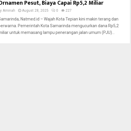
Ornamen Pesut, Biaya Capai Rp5,2 Miliar
by
Aminah
August 28, 2025
0
227
Samarinda, Natmed.id – Wajah Kota Tepian kini makin terang dan
berwarna. Pemerintah Kota Samarinda mengucurkan dana Rp5,2
miliar untuk memasang lampu penerangan jalan umum (PJU)...