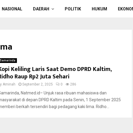
NASIONAL
DAERAH
POLITIK
HUKUM
EKONO
ima
Samarinda
Kopi Keliling Laris Saat Demo DPRD Kaltim,
Ridho Raup Rp2 Juta Sehari
by
Aminah
September 2, 2025
0
286
Samarinda, Natmed.id– Unjuk rasa ribuan mahasiswa dan
masyarakat di depan DPRD Kaltim pada Senin, 1 September 2025
memberi berkah tersendiri bagi pedagang kaki lima. Ridho...