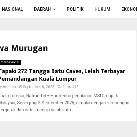
NASIONAL
DAERAH
POLITIK
HUKUM
EKONO
ewa Murugan
Internasional
Tapaki 272 Tangga Batu Caves, Lelah Terbayar
Pemandangan Kuala Lumpur
by
Aminah
September 8, 2025
0
418
Kuala Lumpur, Natmed.id – Hari kedua perjalanan MSI Group di
Malaysia, Senin pagi 8 September 2025, dimulai dengan rombongan
bergerak dari hotel menuju salah satu...