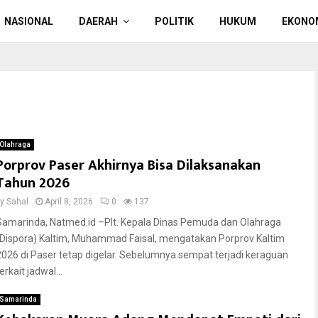
NASIONAL
DAERAH
POLITIK
HUKUM
EKONO
Olahraga
Porprov Paser Akhirnya Bisa Dilaksanakan
Tahun 2026
by
Sahal
April 8, 2026
0
137
Samarinda, Natmed.id –Plt. Kepala Dinas Pemuda dan Olahraga
(Dispora) Kaltim, Muhammad Faisal, mengatakan Porprov Kaltim
2026 di Paser tetap digelar. Sebelumnya sempat terjadi keraguan
erkait jadwal...
Samarinda