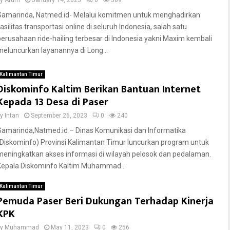
by
Arum
January 14, 2025
0
589
Samarinda, Natmed.id- Melalui komitmen untuk menghadirkan
asilitas transportasi online di seluruh Indonesia, salah satu
perusahaan ride-hailing terbesar di Indonesia yakni Maxim kembali
meluncurkan layanannya di Long...
Kalimantan Timur
Diskominfo Kaltim Berikan Bantuan Internet
Kepada 13 Desa di Paser
by
Intan
September 26, 2023
0
240
Samarinda,Natmed.id – Dinas Komunikasi dan Informatika
(Diskominfo) Provinsi Kalimantan Timur luncurkan program untuk
meningkatkan akses informasi di wilayah pelosok dan pedalaman.
Kepala Diskominfo Kaltim Muhammad...
Kalimantan Timur
Pemuda Paser Beri Dukungan Terhadap Kinerja
KPK
by
Muhammad
May 11, 2023
0
256