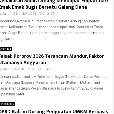
Kebakaran Muara Adang Mendapat Empati dari
Emak Emak Bugis Bersatu Galang Dana
by
Sahal
March 8, 2026
0
75
Samarinda,Natmed.id – Kebakaran di Muara Adang Kabupaten
Paser, Kalimantan Timur, mendapat empati dari Komunitas Emak-
Emak Bugis Bersatu, dengan menggalang dana di sekitar simpang
iga lampu...
Olahraga
Faisal: Porprov 2026 Terancam Mundur, Faktor
Utamanya Anggaran
by
Sukri
March 3, 2026
0
165
Samarinda,Natmed.id– Pelaksana Tugas (Plt) Kepala Dinas Pemuda
dan Olahraga (Dispora) Kalimantan Timur (Kaltim), Muhammad
Faisal, mengatakan Pekan Olahraga Provinsi Kaltim 2026 di Paser
ipastikan batal...
DPRD Kaltim
DPRD Kaltim Dorong Penguatan UMKM Berbasis