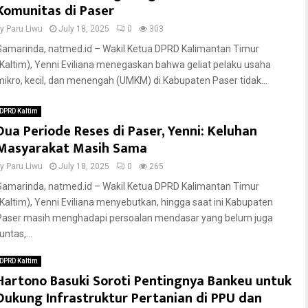
Komunitas di Paser
by
Paru Liwu
July 18, 2025
0
303
Samarinda, natmed.id – Wakil Ketua DPRD Kalimantan Timur
(Kaltim), Yenni Eviliana menegaskan bahwa geliat pelaku usaha
mikro, kecil, dan menengah (UMKM) di Kabupaten Paser tidak...
DPRD Kaltim
Dua Periode Reses di Paser, Yenni: Keluhan
Masyarakat Masih Sama
by
Paru Liwu
July 18, 2025
0
265
Samarinda, natmed.id – Wakil Ketua DPRD Kalimantan Timur
(Kaltim), Yenni Eviliana menyebutkan, hingga saat ini Kabupaten
Paser masih menghadapi persoalan mendasar yang belum juga
untas,...
DPRD Kaltim
Hartono Basuki Soroti Pentingnya Bankeu untuk
Dukung Infrastruktur Pertanian di PPU dan