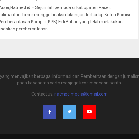
Paser,Natmed.id – Sejumlah pemuda di Kabupaten Paser,
Kalimantan Timur menggelar aksi dukungan terhadap Ketua Komisi
Pemberantasan Korupsi (KPK) Firli Bahuri yang telah melakukan
tindakan pemberantasan...
 yang menyajikan berbagai Informasi dan Pemberitaan dengan jurnalism
pada kebenaran serta menjaga keseimbangan berita.
Contact us:
natmed.media@gmail.com