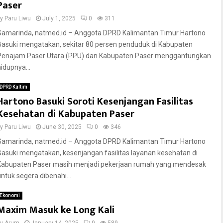
Paser
by
Paru Liwu
July 1, 2025
0
311
Samarinda, natmed.id – Anggota DPRD Kalimantan Timur Hartono
Basuki mengatakan, sekitar 80 persen penduduk di Kabupaten
Penajam Paser Utara (PPU) dan Kabupaten Paser menggantungkan
hidupnya...
DPRD Kaltim
Hartono Basuki Soroti Kesenjangan Fasilitas
Kesehatan di Kabupaten Paser
by
Paru Liwu
June 30, 2025
0
346
Samarinda, natmed.id – Anggota DPRD Kalimantan Timur Hartono
Basuki mengatakan, kesenjangan fasilitas layanan kesehatan di
Kabupaten Paser masih menjadi pekerjaan rumah yang mendesak
untuk segera dibenahi...
Ekonomi
Maxim Masuk ke Long Kali