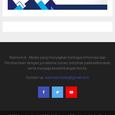
Natmed.id - Media yang menyajikan berbagai Informasi dan
Pemberitaan dengan jurnalisme nurani, berpihak pada kebenaran
serta menjaga keseimbangan berita.
Contact us:
natmed.media@gmail.com