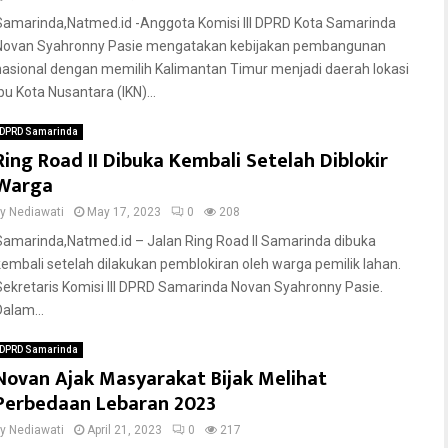
Samarinda,Natmed.id -Anggota Komisi III DPRD Kota Samarinda
Novan Syahronny Pasie mengatakan kebijakan pembangunan
nasional dengan memilih Kalimantan Timur menjadi daerah lokasi
bu Kota Nusantara (IKN)...
DPRD Samarinda
Ring Road II Dibuka Kembali Setelah Diblokir
Warga
by
Nediawati
May 17, 2023
0
208
Samarinda,Natmed.id – Jalan Ring Road II Samarinda dibuka
kembali setelah dilakukan pemblokiran oleh warga pemilik lahan.
Sekretaris Komisi III DPRD Samarinda Novan Syahronny Pasie.
Dalam...
DPRD Samarinda
Novan Ajak Masyarakat Bijak Melihat
Perbedaan Lebaran 2023
by
Nediawati
April 21, 2023
0
217