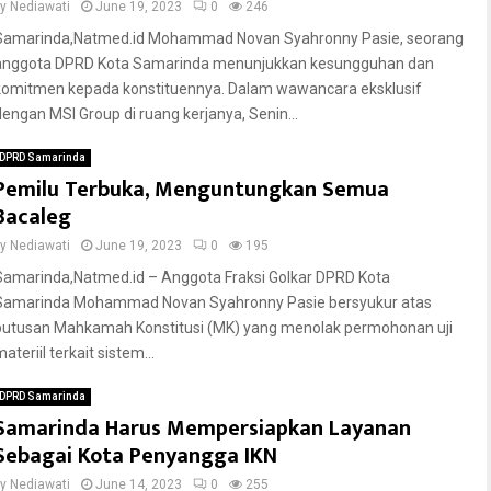
by
Nediawati
June 19, 2023
0
246
Samarinda,Natmed.id Mohammad Novan Syahronny Pasie, seorang
anggota DPRD Kota Samarinda menunjukkan kesungguhan dan
komitmen kepada konstituennya. Dalam wawancara eksklusif
dengan MSI Group di ruang kerjanya, Senin...
DPRD Samarinda
Pemilu Terbuka, Menguntungkan Semua
Bacaleg
by
Nediawati
June 19, 2023
0
195
Samarinda,Natmed.id – Anggota Fraksi Golkar DPRD Kota
Samarinda Mohammad Novan Syahronny Pasie bersyukur atas
putusan Mahkamah Konstitusi (MK) yang menolak permohonan uji
ateriil terkait sistem...
DPRD Samarinda
Samarinda Harus Mempersiapkan Layanan
Sebagai Kota Penyangga IKN
by
Nediawati
June 14, 2023
0
255