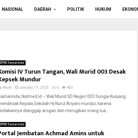
NASIONAL
DAERAH
POLITIK
HUKUM
EKONO
DPRD Samarinda
Komisi IV Turun Tangan, Wali Murid 003 Desak
Kepsek Mundur
by
Arum
January 17, 2025
0
403
Samarinda, Natmed.id – Wali Murid SD Negeri 003 Sungai Kunjang
mendesak Kepala Sekolah Hj Nurul Ariyani mundur, karena
tindakannya dianggap arogan dan merugikan orang tua...
DPRD Samarinda
Portal Jembatan Achmad Amins untuk