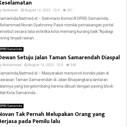
Keselamatan
by
Nediawati
August 12, 2023
0
251
Samarinda,Natmed.id – Sekretaris Komisi III DPRD Samarinda,
Mohammad Novan Syahronny Pasie menilai pemasangan portal
tersebut secara tata estetika kota memang kurang baik.”Apalagi
ering terjadi rawan...
DPRD Samarinda
Dewan Setuju Jalan Taman Samarendah Diaspal
by
Muhammad
August 10, 2023
0
345
Samarinda,Natmed.id – Masyarakat menyoroti kondisi jalan di
kawasan Taman Samarendah di Jalan Bhayangkara lantaran
jalannya yang bergelombang karena dibuat dengan paving block.
Wali Kota Samarinda...
DPRD Samarinda
Novan Tak Pernah Melupakan Orang yang
Berjasa pada Pemilu lalu