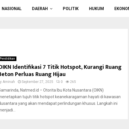
NASIONAL
DAERAH
POLITIK
HUKUM
EKONO
Pendidikan
OIKN Identifikasi 7 Titik Hotspot, Kurangi Ruang
Beton Perluas Ruang Hijau
by
Aminah
September 27, 2025
0
265
Samarinda, Natmed.id – Otorita Ibu Kota Nusantara (OIKN)
menetapkan tujuh titik hotspot keanekaragaman hayati di kawasan
Nusantara yang akan mendapat perlindungan khusus. Langkah ini
enjadi...