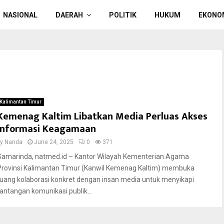
NASIONAL
DAERAH
POLITIK
HUKUM
EKONO
Kalimantan Timur
Kemenag Kaltim Libatkan Media Perluas Akses
Informasi Keagamaan
by
Nanda
June 24, 2025
0
371
Samarinda, natmed.id – Kantor Wilayah Kementerian Agama
Provinsi Kalimantan Timur (Kanwil Kemenag Kaltim) membuka
ruang kolaborasi konkret dengan insan media untuk menyikapi
tantangan komunikasi publik...