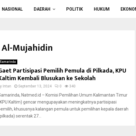
NASIONAL
DAERAH
POLITIK
HUKUM
EKONO
 Al-Mujahidin
Samarinda
Gaet Partisipasi Pemilih Pemula di Pilkada, KPU
Kaltim Kembali Blusukan ke Sekolah
by
Intan
September 13, 2024
0
340
Samarinda, Natmed.id – Komisi Pemilihan Umum Kalimantan Timur
(KPU Kaltim) gencar mengupayakan meningkatnya partisipasi
pemilih, khususnya kalangan pemula untuk pemilihan kepala daerah
pilkada) serentak 27...