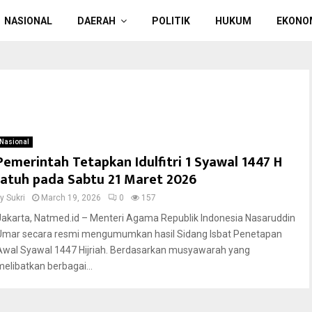
NASIONAL
DAERAH
POLITIK
HUKUM
EKONO
Nasional
Pemerintah Tetapkan Idulfitri 1 Syawal 1447 H
Jatuh pada Sabtu 21 Maret 2026
by
Sukri
March 19, 2026
0
157
Jakarta, Natmed.id – Menteri Agama Republik Indonesia Nasaruddin
Umar secara resmi mengumumkan hasil Sidang Isbat Penetapan
Awal Syawal 1447 Hijriah. Berdasarkan musyawarah yang
melibatkan berbagai...