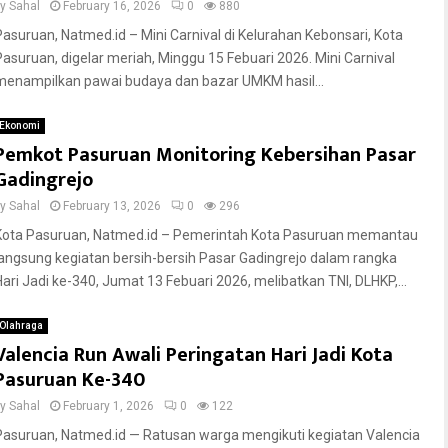
by
Sahal
February 16, 2026
0
880
Pasuruan, Natmed.id – Mini Carnival di Kelurahan Kebonsari, Kota
Pasuruan, digelar meriah, Minggu 15 Febuari 2026. Mini Carnival
menampilkan pawai budaya dan bazar UMKM hasil...
Ekonomi
Pemkot Pasuruan Monitoring Kebersihan Pasar
Gadingrejo
by
Sahal
February 13, 2026
0
296
Kota Pasuruan, Natmed.id – Pemerintah Kota Pasuruan memantau
langsung kegiatan bersih-bersih Pasar Gadingrejo dalam rangka
Hari Jadi ke-340, Jumat 13 Febuari 2026, melibatkan TNI, DLHKP,...
Olahraga
Valencia Run Awali Peringatan Hari Jadi Kota
Pasuruan Ke-340
by
Sahal
February 1, 2026
0
122
Pasuruan, Natmed.id — Ratusan warga mengikuti kegiatan Valencia