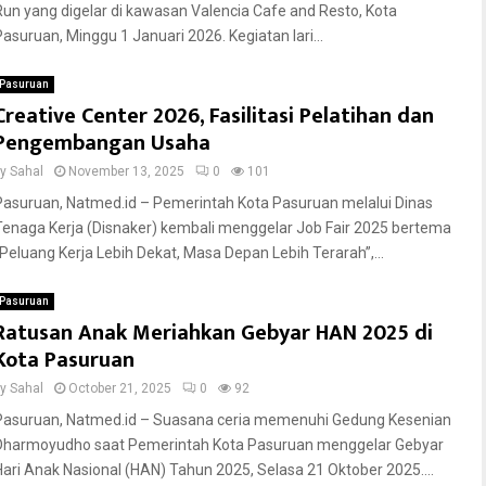
Run yang digelar di kawasan Valencia Cafe and Resto, Kota
Pasuruan, Minggu 1 Januari 2026. Kegiatan lari...
Pasuruan
Creative Center 2026, Fasilitasi Pelatihan dan
Pengembangan Usaha
by
Sahal
November 13, 2025
0
101
Pasuruan, Natmed.id – Pemerintah Kota Pasuruan melalui Dinas
Tenaga Kerja (Disnaker) kembali menggelar Job Fair 2025 bertema
“Peluang Kerja Lebih Dekat, Masa Depan Lebih Terarah”,...
Pasuruan
Ratusan Anak Meriahkan Gebyar HAN 2025 di
Kota Pasuruan
by
Sahal
October 21, 2025
0
92
Pasuruan, Natmed.id – Suasana ceria memenuhi Gedung Kesenian
Dharmoyudho saat Pemerintah Kota Pasuruan menggelar Gebyar
Hari Anak Nasional (HAN) Tahun 2025, Selasa 21 Oktober 2025....