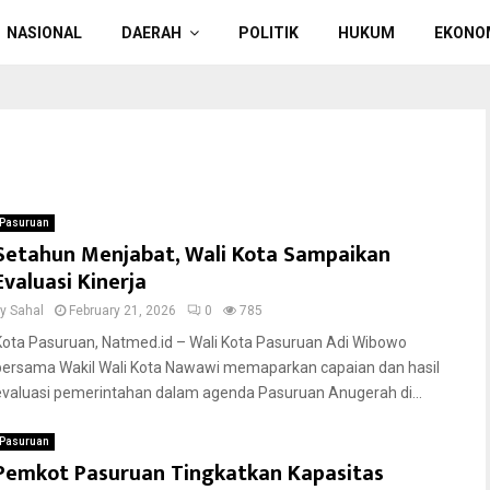
NASIONAL
DAERAH
POLITIK
HUKUM
EKONO
Pasuruan
Setahun Menjabat, Wali Kota Sampaikan
Evaluasi Kinerja
by
Sahal
February 21, 2026
0
785
Kota Pasuruan, Natmed.id – Wali Kota Pasuruan Adi Wibowo
bersama Wakil Wali Kota Nawawi memaparkan capaian dan hasil
evaluasi pemerintahan dalam agenda Pasuruan Anugerah di...
Pasuruan
Pemkot Pasuruan Tingkatkan Kapasitas