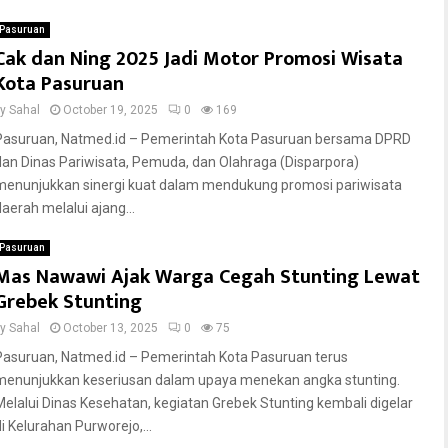
Pasuruan
Cak dan Ning 2025 Jadi Motor Promosi Wisata
Kota Pasuruan
by
Sahal
October 19, 2025
0
169
Pasuruan, Natmed.id – Pemerintah Kota Pasuruan bersama DPRD
dan Dinas Pariwisata, Pemuda, dan Olahraga (Disparpora)
menunjukkan sinergi kuat dalam mendukung promosi pariwisata
daerah melalui ajang...
Pasuruan
Mas Nawawi Ajak Warga Cegah Stunting Lewat
Grebek Stunting
by
Sahal
October 13, 2025
0
75
Pasuruan, Natmed.id – Pemerintah Kota Pasuruan terus
menunjukkan keseriusan dalam upaya menekan angka stunting.
Melalui Dinas Kesehatan, kegiatan Grebek Stunting kembali digelar
di Kelurahan Purworejo,...