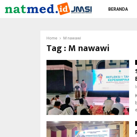
BERANDA
Home
M nawawi
Tag : M nawawi