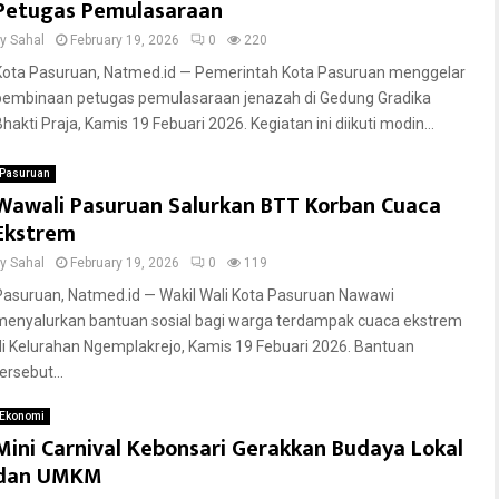
Petugas Pemulasaraan
by
Sahal
February 19, 2026
0
220
Kota Pasuruan, Natmed.id — Pemerintah Kota Pasuruan menggelar
pembinaan petugas pemulasaraan jenazah di Gedung Gradika
hakti Praja, Kamis 19 Febuari 2026. Kegiatan ini diikuti modin...
Pasuruan
Wawali Pasuruan Salurkan BTT Korban Cuaca
Ekstrem
by
Sahal
February 19, 2026
0
119
Pasuruan, Natmed.id — Wakil Wali Kota Pasuruan Nawawi
menyalurkan bantuan sosial bagi warga terdampak cuaca ekstrem
di Kelurahan Ngemplakrejo, Kamis 19 Febuari 2026. Bantuan
ersebut...
Ekonomi
Mini Carnival Kebonsari Gerakkan Budaya Lokal
dan UMKM