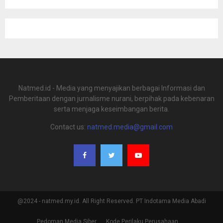
Natmed.id - Media yang menyajikan berbagai Informasi dan
Pemberitaan dengan jurnalisme nurani, berpihak pada kebenaran
serta menjaga keseimbangan berita.
Contact us:
natmed.media@gmail.com
@2024 - natmed.my.id. All Right Reserved. PT Indotama Media Abadi
Pedoman Media Siber
Kode Perilaku Perusahaan