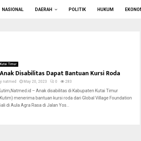
NASIONAL
DAERAH
POLITIK
HUKUM
EKONO
Kutai Timur
Anak Disabilitas Dapat Bantuan Kursi Roda
by
natmed
May 20, 2023
0
283
Kutim,Natmed.id – Anak disabilitas di Kabupaten Kutai Timur
(Kutim) menerima bantuan kursi roda dari Global Village Foundation
ali di Aula Agra Rasa di Jalan Yos...