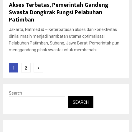
Akses Terbatas, Pemerintah Gandeng
Swasta Dongkrak Fungsi Pelabuhan
Patimban
Jakarta, Natmed.id – Keterbatasan akses dan konektivitas
dinilai masih menjadi hambatan utama optimalisasi
Pelabuhan Patimban, Subang, Jawa Barat. Pemerintah pun
menggandeng pihak swasta untuk membenahi...
Posts
1
2
pagination
Search
SEARCH