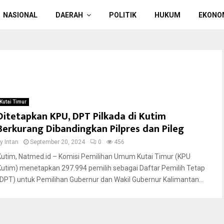
NASIONAL
DAERAH
POLITIK
HUKUM
EKONO
Kutai Timur
Ditetapkan KPU, DPT Pilkada di Kutim
Berkurang Dibandingkan Pilpres dan Pileg
by
Intan
September 20, 2024
0
456
Kutim, Natmed.id – Komisi Pemilihan Umum Kutai Timur (KPU
Kutim) menetapkan 297.994 pemilih sebagai Daftar Pemilih Tetap
(DPT) untuk Pemilihan Gubernur dan Wakil Gubernur Kalimantan...