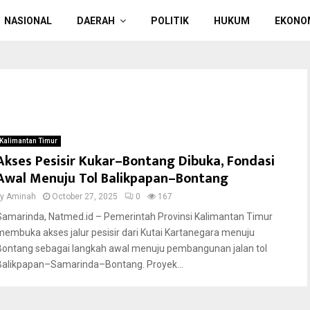
NASIONAL
DAERAH
POLITIK
HUKUM
EKONO
Kalimantan Timur
Akses Pesisir Kukar–Bontang Dibuka, Fondasi
Awal Menuju Tol Balikpapan–Bontang
by
Aminah
October 27, 2025
0
167
Samarinda, Natmed.id – Pemerintah Provinsi Kalimantan Timur
membuka akses jalur pesisir dari Kutai Kartanegara menuju
Bontang sebagai langkah awal menuju pembangunan jalan tol
Balikpapan–Samarinda–Bontang. Proyek...