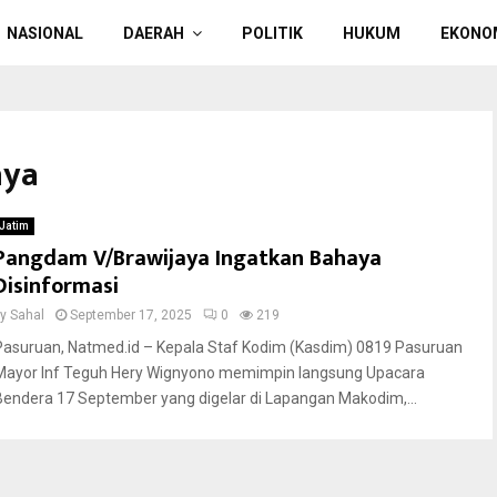
NASIONAL
DAERAH
POLITIK
HUKUM
EKONO
aya
Jatim
Pangdam V/Brawijaya Ingatkan Bahaya
Disinformasi
by
Sahal
September 17, 2025
0
219
Pasuruan, Natmed.id – Kepala Staf Kodim (Kasdim) 0819 Pasuruan
Mayor Inf Teguh Hery Wignyono memimpin langsung Upacara
Bendera 17 September yang digelar di Lapangan Makodim,...