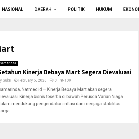
NASIONAL
DAERAH
POLITIK
HUKUM
EKONO
Mart
Samarinda
Setahun Kinerja Bebaya Mart Segera Dievaluasi
by
Sukri
February 5, 2026
0
109
Samarinda, Natmed.id — Kinerja Bebaya Mart akan segera
dievaluasi. Kinerja bisnis toserba di bawah Perusda Varian Niaga
dalam mendukung pengendalian inflasi dan menjaga stabilitas
arga...