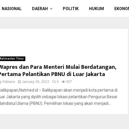
NASIONAL
DAERAH
POLITIK
HUKUM
EKONO
Kalimantan Timur
Wapres dan Para Menteri Mulai Berdatangan,
Pertama Pelantikan PBNU di Luar Jakarta
by
Febiana
January 30, 2022
0
307
Balikpapan,Natmed.id – Balikpapan akan menjadi kota pertama di
luar Jakarta yang dipilih sebagai lokasi pelantikan Pengurus Besar
Nahdlatul Ulama (PBNU). Pemilihan lokasi yang akan menjadi...