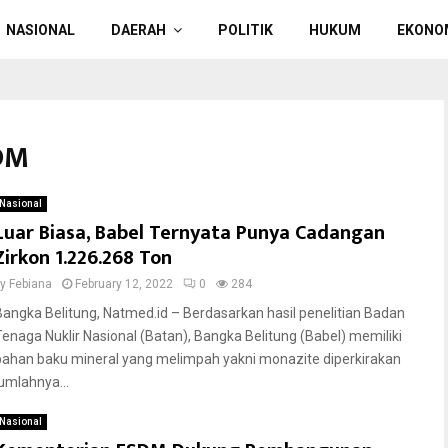
NASIONAL
DAERAH
POLITIK
HUKUM
EKONO
DM
Nasional
Luar Biasa, Babel Ternyata Punya Cadangan
Zirkon 1.226.268 Ton
by
Febiana
February 12, 2022
0
284
Bangka Belitung, Natmed.id – Berdasarkan hasil penelitian Badan
Tenaga Nuklir Nasional (Batan), Bangka Belitung (Babel) memiliki
bahan baku mineral yang melimpah yakni monazite diperkirakan
jumlahnya...
Nasional