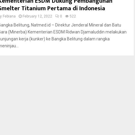
Kementerian ESDM Dukung Pembangunan
Smelter Titanium Pertama di Indonesia
by
Febiana
February 12, 2022
0
522
Bangka Belitung, Natmed.id – Direktur Jenderal Mineral dan Batu
Bara (Minerba) Kementerian ESDM Ridwan Djamaluddin melakukan
kunjungan kerja (kunker) ke Bangka Belitung dalam rangka
meninjau...