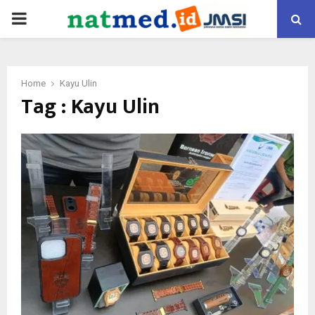
PRIMARY
MENU
Home
Kayu Ulin
Tag : Kayu Ulin