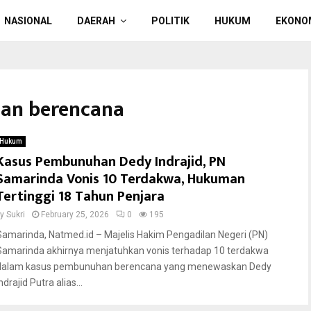
NASIONAL
DAERAH
POLITIK
HUKUM
EKONO
han berencana
Hukum
Kasus Pembunuhan Dedy Indrajid, PN
Samarinda Vonis 10 Terdakwa, Hukuman
Tertinggi 18 Tahun Penjara
by
Sukri
February 25, 2026
0
195
Samarinda, Natmed.id – Majelis Hakim Pengadilan Negeri (PN)
Samarinda akhirnya menjatuhkan vonis terhadap 10 terdakwa
dalam kasus pembunuhan berencana yang menewaskan Dedy
ndrajid Putra alias...