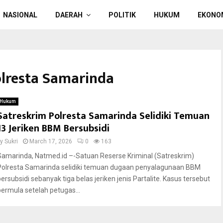
NASIONAL
DAERAH
POLITIK
HUKUM
EKONO
olresta Samarinda
Hukum
Satreskrim Polresta Samarinda Selidiki Temuan
13 Jeriken BBM Bersubsidi
by
Sukri
March 17, 2026
0
163
Samarinda, Natmed.id –-Satuan Reserse Kriminal (Satreskrim)
Polresta Samarinda selidiki temuan dugaan penyalagunaan BBM
bersubsidi sebanyak tiga belas jeriken jenis Partalite. Kasus tersebut
bermula setelah petugas...