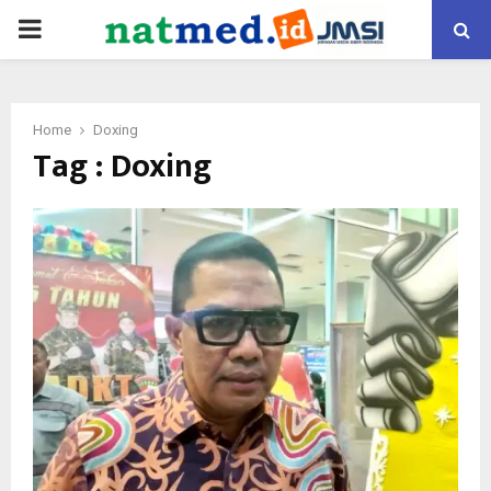
PRIMARY
MENU
Home
Doxing
Tag : Doxing