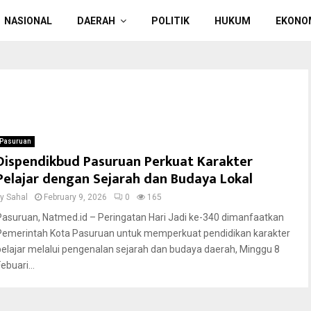
NASIONAL
DAERAH
POLITIK
HUKUM
EKONO
Pasuruan
Dispendikbud Pasuruan Perkuat Karakter
Pelajar dengan Sejarah dan Budaya Lokal
by
Sahal
February 9, 2026
0
165
Pasuruan, Natmed.id – Peringatan Hari Jadi ke-340 dimanfaatkan
Pemerintah Kota Pasuruan untuk memperkuat pendidikan karakter
pelajar melalui pengenalan sejarah dan budaya daerah, Minggu 8
ebuari...