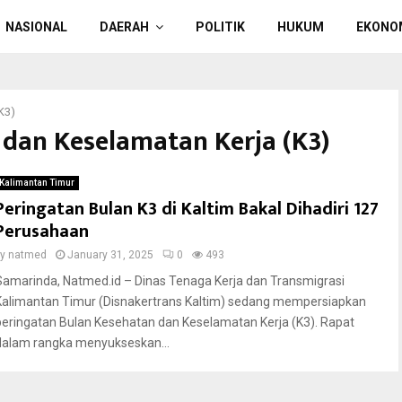
NASIONAL
DAERAH
POLITIK
HUKUM
EKONO
K3)
 dan Keselamatan Kerja (K3)
Kalimantan Timur
Peringatan Bulan K3 di Kaltim Bakal Dihadiri 127
Perusahaan
by
natmed
January 31, 2025
0
493
Samarinda, Natmed.id – Dinas Tenaga Kerja dan Transmigrasi
Kalimantan Timur (Disnakertrans Kaltim) sedang mempersiapkan
peringatan Bulan Kesehatan dan Keselamatan Kerja (K3). Rapat
dalam rangka menyukseskan...