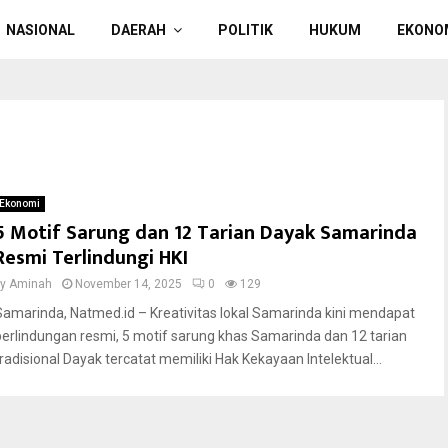
NASIONAL
DAERAH
POLITIK
HUKUM
EKONO
Ekonomi
5 Motif Sarung dan 12 Tarian Dayak Samarinda
Resmi Terlindungi HKI
by
Aminah
November 14, 2025
0
129
Samarinda, Natmed.id – Kreativitas lokal Samarinda kini mendapat
perlindungan resmi, 5 motif sarung khas Samarinda dan 12 tarian
tradisional Dayak tercatat memiliki Hak Kekayaan Intelektual...