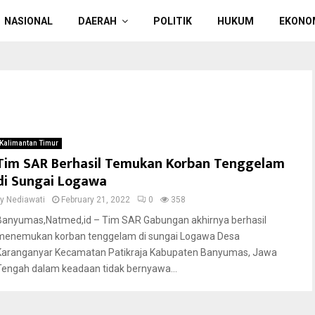
NASIONAL
DAERAH
POLITIK
HUKUM
EKONO
Kalimantan Timur
Tim SAR Berhasil Temukan Korban Tenggelam
di Sungai Logawa
by
Nediawati
February 21, 2022
0
358
Banyumas,Natmed,id – Tim SAR Gabungan akhirnya berhasil
menemukan korban tenggelam di sungai Logawa Desa
Karanganyar Kecamatan Patikraja Kabupaten Banyumas, Jawa
Tengah dalam keadaan tidak bernyawa...