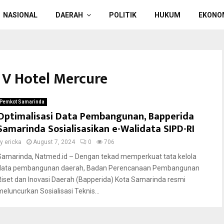
NASIONAL
DAERAH
POLITIK
HUKUM
EKONO
 V Hotel Mercure
Pemkot Samarinda
Optimalisasi Data Pembangunan, Bapperida
Samarinda Sosialisasikan e-Walidata SIPD-RI
by
ericka
August 7, 2024
0
706
Samarinda, Natmed.id – Dengan tekad memperkuat tata kelola
data pembangunan daerah, Badan Perencanaan Pembangunan
Riset dan Inovasi Daerah (Bapperida) Kota Samarinda resmi
meluncurkan Sosialisasi Teknis...