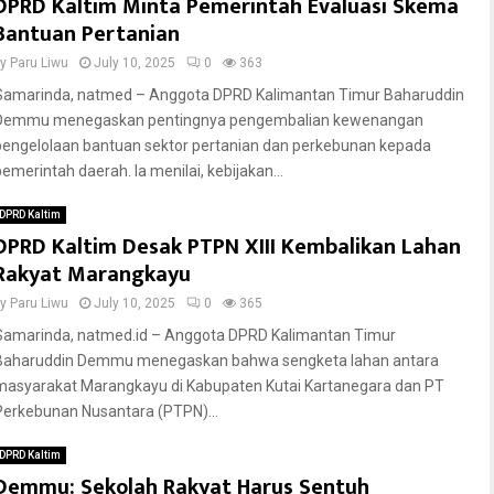
DPRD Kaltim Minta Pemerintah Evaluasi Skema
Bantuan Pertanian
by
Paru Liwu
July 10, 2025
0
363
Samarinda, natmed – Anggota DPRD Kalimantan Timur Baharuddin
Demmu menegaskan pentingnya pengembalian kewenangan
pengelolaan bantuan sektor pertanian dan perkebunan kepada
pemerintah daerah. Ia menilai, kebijakan...
DPRD Kaltim
DPRD Kaltim Desak PTPN XIII Kembalikan Lahan
Rakyat Marangkayu
by
Paru Liwu
July 10, 2025
0
365
Samarinda, natmed.id – Anggota DPRD Kalimantan Timur
Baharuddin Demmu menegaskan bahwa sengketa lahan antara
masyarakat Marangkayu di Kabupaten Kutai Kartanegara dan PT
Perkebunan Nusantara (PTPN)...
DPRD Kaltim
Demmu: Sekolah Rakyat Harus Sentuh