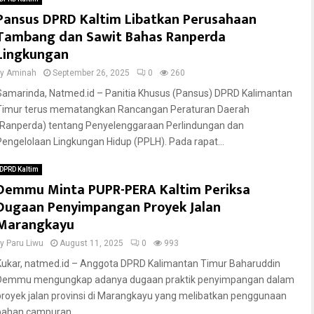
Pansus DPRD Kaltim Libatkan Perusahaan
Tambang dan Sawit Bahas Ranperda
Lingkungan
by
Aminah
September 26, 2025
0
260
Samarinda, Natmed.id – Panitia Khusus (Pansus) DPRD Kalimantan
Timur terus mematangkan Rancangan Peraturan Daerah
(Ranperda) tentang Penyelenggaraan Perlindungan dan
Pengelolaan Lingkungan Hidup (PPLH). Pada rapat...
DPRD Kaltim
Demmu Minta PUPR-PERA Kaltim Periksa
Dugaan Penyimpangan Proyek Jalan
Marangkayu
by
Paru Liwu
August 11, 2025
0
993
Kukar, natmed.id – Anggota DPRD Kalimantan Timur Baharuddin
Demmu mengungkap adanya dugaan praktik penyimpangan dalam
proyek jalan provinsi di Marangkayu yang melibatkan penggunaan
bahan campuran...