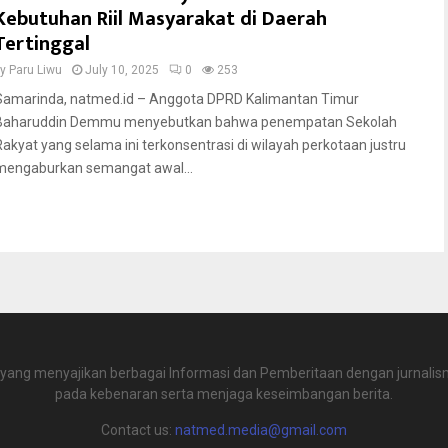
Kebutuhan Riil Masyarakat di Daerah
Tertinggal
by
Paru Liwu
July 10, 2025
0
253
Samarinda, natmed.id – Anggota DPRD Kalimantan Timur
Baharuddin Demmu menyebutkan bahwa penempatan Sekolah
Rakyat yang selama ini terkonsentrasi di wilayah perkotaan justru
mengaburkan semangat awal...
 yang menyajikan berbagai Informasi dan Pemberitaan dengan jurnalism
pada kebenaran serta menjaga keseimbangan berita.
Contact us:
natmed.media@gmail.com