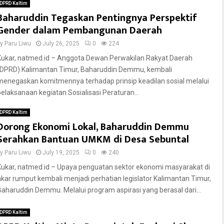
DPRD Kaltim
Baharuddin Tegaskan Pentingnya Perspektif
Gender dalam Pembangunan Daerah
by
Paru Liwu
July 26, 2025
0
224
Kukar, natmed.id – Anggota Dewan Perwakilan Rakyat Daerah
(DPRD) Kalimantan Timur, Baharuddin Demmu, kembali
menegaskan komitmennya terhadap prinsip keadilan sosial melalui
pelaksanaan kegiatan Sosialisasi Peraturan...
DPRD Kaltim
Dorong Ekonomi Lokal, Baharuddin Demmu
Serahkan Bantuan UMKM di Desa Sebuntal
by
Paru Liwu
July 19, 2025
0
240
Kukar, natmed.id – Upaya penguatan sektor ekonomi masyarakat di
akar rumput kembali menjadi perhatian legislator Kalimantan Timur,
Baharuddin Demmu. Melalui program aspirasi yang berasal dari...
DPRD Kaltim