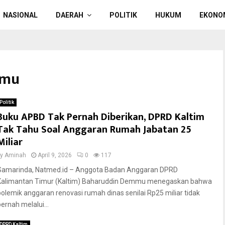
NASIONAL
DAERAH
POLITIK
HUKUM
EKONO
mmu
Politik
Buku APBD Tak Pernah Diberikan, DPRD Kaltim
Tak Tahu Soal Anggaran Rumah Jabatan 25
Miliar
by
Aminah
April 9, 2026
0
117
Samarinda, Natmed.id – Anggota Badan Anggaran DPRD
Kalimantan Timur (Kaltim) Baharuddin Demmu menegaskan bahwa
polemik anggaran renovasi rumah dinas senilai Rp25 miliar tidak
pernah melalui...
DPRD Kaltim