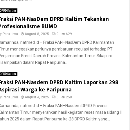
DPRD Kaltim
Fraksi PAN-NasDem DPRD Kaltim Tekankan
Profesionalisme BUMD
by
Paru Liwu
August 8, 2025
0
629
Samarinda, natmed.id – Fraksi PAN–NasDem DPRD Kalimantan
Timur menegaskan perlunya pembaruan regulasi terhadap PT
Penjaminan Kredit Daerah Provinsi Kalimantan Timur. Sikap ini
disampaikan dalam Rapat Paripurna...
DPRD Kaltim
Fraksi PAN-Nasdem DPRD Kaltim Laporkan 298
Aspirasi Warga ke Paripurna
by
Paru Liwu
August 4, 2025
0
258
Samarinda, natmed.id – Fraksi PAN–Nasdem DPRD Provinsi
Kalimantan Timur menyerahkan hasil kegiatan reses masa sidang II
tahun 2025 dalam Rapat Paripurna ke-28 DPRD Kaltim yang...