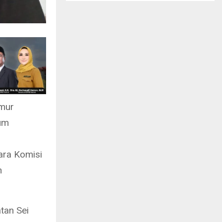
imur
lum
tara Komisi
n
tan Sei