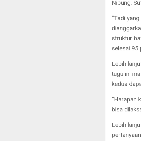
Nibung. Sut
“Tadi yang
dianggarka
struktur ba
selesai 95 
Lebih lan
tugu ini m
kedua dapa
“Harapan k
bisa dilaks
Lebih lanj
pertanyaan