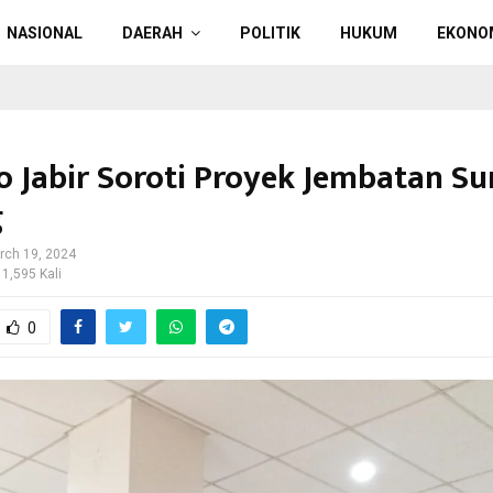
NASIONAL
DAERAH
POLITIK
HUKUM
EKONO
 Jabir Soroti Proyek Jembatan Su
g
rch 19, 2024
 1,595 Kali
0