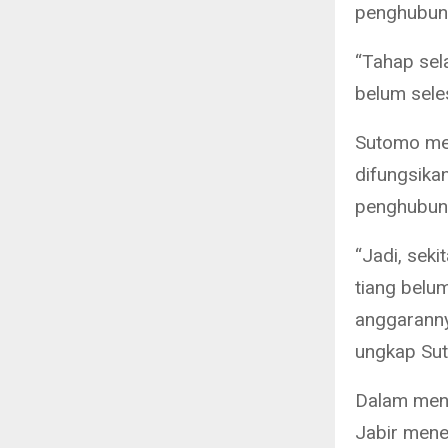
penghubung
“Tahap sel
belum seles
Sutomo men
difungsika
penghubun
“Jadi, seki
tiang belum
anggaranny
ungkap Sut
Dalam men
Jabir mene