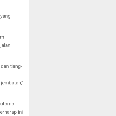
 yang
um
jalan
 dan tiang-
 jembatan,”
Sutomo
erharap ini