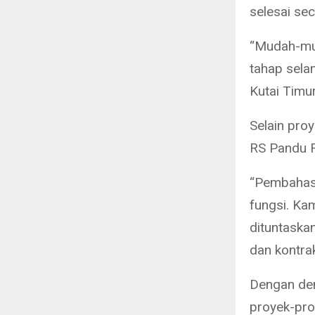
selesai sec
“Mudah-mud
tahap sela
Kutai Timu
Selain pro
RS Pandu R
“Pembahas
fungsi. Ka
dituntaska
dan kontra
Dengan dem
proyek-pro