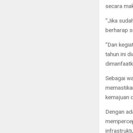
secara mak
“Jika sudah
berharap s
“Dan kegia
tahun ini 
dimanfaatka
Sebagai wa
memastikan
kemajuan d
Dengan ada
mempercepa
infrastrukt