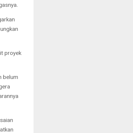
egasnya.
garkan
bungkan
it proyek
n belum
gera
garannya
saian
aatkan