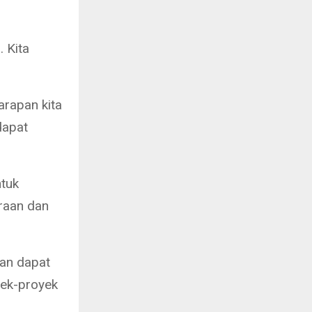
 Kita
arapan kita
dapat
tuk
raan dan
an dapat
yek-proyek