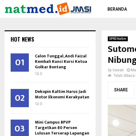
BERANDA
HOT NEWS
DPRD Kaltim
Sutomo
Calon Tunggal, Andi Faizal
Nibun
01
Kembali Kunci Kursi Ketua
Golkar Bontang
by
Irawati
Ma
0
Telah dibaca:
SHARE
Dekopin Kaltim Harus Jadi
02
Motor Ekonomi Kerakyatan
0
Mini Campus BPVP
03
Targetkan 80 Persen
Lulusan Terserap Lapangan