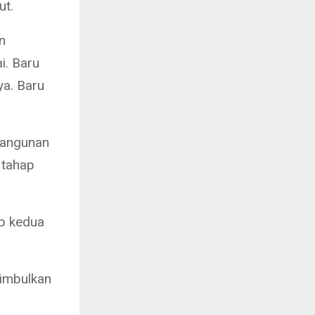
ut.
n
i. Baru
ya. Baru
bangunan
 tahap
ap kedua
nimbulkan