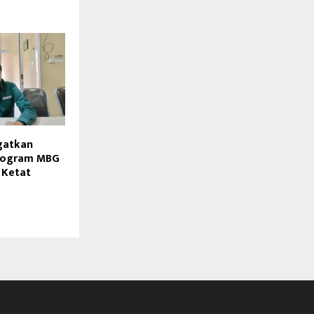
ngatkan
rogram MBG
 Ketat