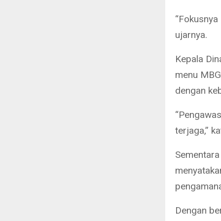
“Fokusnya 
ujarnya.
Kepala Din
menu MBG d
dengan keb
“Pengawasa
terjaga,” k
Sementara 
menyataka
pengamanan
Dengan ber