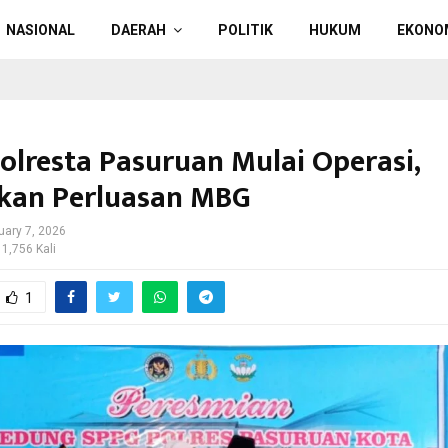
NASIONAL
DAERAH
POLITIK
HUKUM
EKONO
olresta Pasuruan Mulai Operasi,
kan Perluasan MBG
uary 7, 2026
 1,756 Kali
1