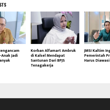
STS
Mengancam
Korban Alfamart Ambruk
JMSI Kaltim I
-Anak Jadi
di Kalsel Mendapat
Pemerintah P
anyak
Santunan Dari BPJS
Harus Diawasi
Tenagakerja