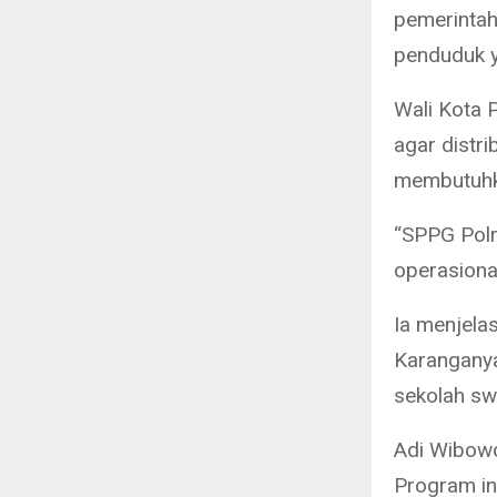
pemerintah
penduduk y
Wali Kota 
agar distr
membutuhk
“SPPG Polr
operasional
Ia menjelas
Karanganya
sekolah swa
Adi Wibowo
Program ini