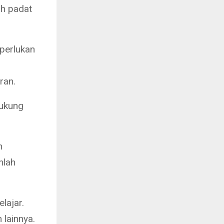
ah padat
perlukan
ran.
dukung
n
mlah
lajar.
 lainnya.