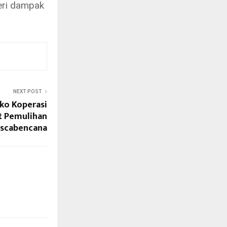
eri dampak
NEXT POST
ko Koperasi
t Pemulihan
scabencana