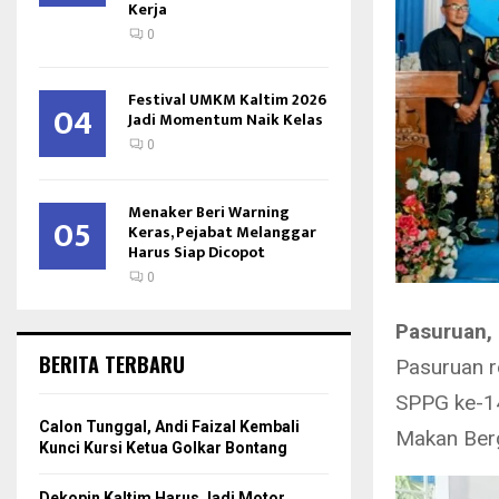
Kerja
0
Festival UMKM Kaltim 2026
04
Jadi Momentum Naik Kelas
0
Menaker Beri Warning
05
Keras, Pejabat Melanggar
Harus Siap Dicopot
0
Pasuruan,
BERITA TERBARU
Pasuruan r
SPPG ke-1
Calon Tunggal, Andi Faizal Kembali
Makan Berg
Kunci Kursi Ketua Golkar Bontang
Dekopin Kaltim Harus Jadi Motor