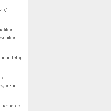
an,”
astikan
esuaikan
kanan tetap
ra
negaskan
 berharap