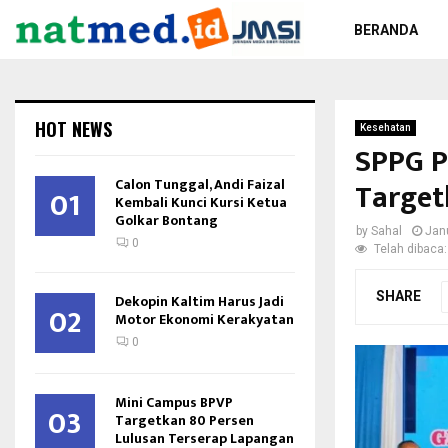
BERANDA
HOT NEWS
Kesehatan
SPPG P
Calon Tunggal, Andi Faizal
Target
01
Kembali Kunci Kursi Ketua
Golkar Bontang
by
Sahal
Jan
0
Telah dibaca:
SHARE
Dekopin Kaltim Harus Jadi
02
Motor Ekonomi Kerakyatan
0
Mini Campus BPVP
03
Targetkan 80 Persen
Lulusan Terserap Lapangan