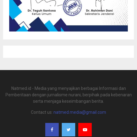
Natmed.id - Media yang menyajikan berbagai Informasi dan
Pemberitaan dengan jurnalisme nurani, berpihak pada kebenaran
serta menjaga keseimbangan berita.
Contact us:
natmed.media@gmail.com