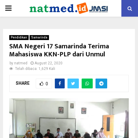
PRIMARY
MENU
Pendidikan
Samarinda
SMA Negeri 17 Samarinda Terima
Mahasiswa KKN-PLP dari Unmul
by
natmed
August 22, 2020
Telah dibaca: 1,629 Kali
SHARE
0