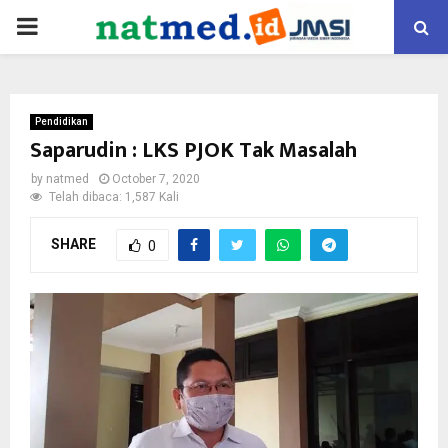
PRIMARY
MENU
Pendidikan
Saparudin : LKS PJOK Tak Masalah
by
natmed
October 7, 2020
Telah dibaca: 1,587 Kali
SHARE
0