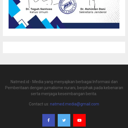
Natmed.id - Media yang menyajikan berbagai Informasi dan
Pemberitaan dengan jurnalisme nurani, berpihak pada kebenaran
serta menjaga keseimbangan berita.
Contact us:
natmed.media@gmail.com