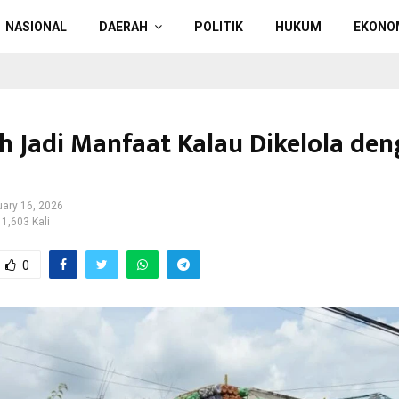
NASIONAL
DAERAH
POLITIK
HUKUM
EKONO
 Jadi Manfaat Kalau Dikelola de
uary 16, 2026
 1,603 Kali
0