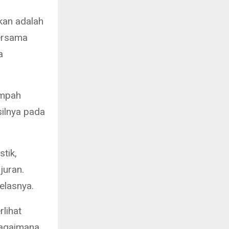
akan adalah
Bersama
a
ampah
ilnya pada
tik,
juran.
elasnya.
rlihat
 bagaimana