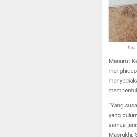
Teks:
Menurut Ke
menghidupk
menyediaka
membentuk 
“Yang susa
yang dulu
semua jenis
Masrukhi, 