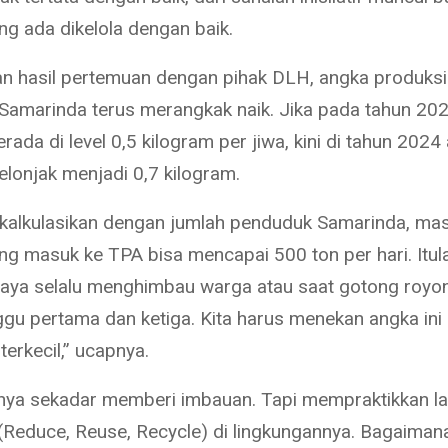
g ada dikelola dengan baik.
n hasil pertemuan dengan pihak DLH, angka produks
i Samarinda terus merangkak naik. Jika pada tahun 20
erada di level 0,5 kilogram per jiwa, kini di tahun 2024
elonjak menjadi 0,7 kilogram.
a kalkulasikan dengan jumlah penduduk Samarinda, masu
g masuk ke TPA bisa mencapai 500 ton per hari. Itul
ya selalu menghimbau warga atau saat gotong royon
ggu pertama dan ketiga. Kita harus menekan angka ini 
terkecil,” ucapnya.
hanya sekadar memberi imbauan. Tapi mempraktikkan l
 (Reduce, Reuse, Recycle) di lingkungannya. Bagaimana