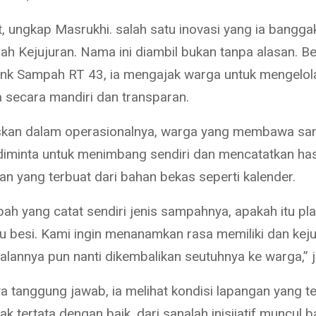
ut, ungkap Masrukhi. salah satu inovasi yang ia bangg
h Kejujuran. Nama ini diambil bukan tanpa alasan. 
ank Sampah RT 43, ia mengajak warga untuk mengelol
secara mandiri dan transparan.
askan dalam operasionalnya, warga yang membawa s
diminta untuk menimbang sendiri dan mencatatkan has
an yang terbuat dari bahan bekas seperti kalender.
ah yang catat sendiri jenis sampahnya, apakah itu plas
au besi. Kami ingin menanamkan rasa memiliki dan keju
alannya pun nanti dikembalikan seutuhnya ke warga,” j
a tanggung jawab, ia melihat kondisi lapangan yang te
k tertata dengan baik, dari sanalah inisiiatif muncul