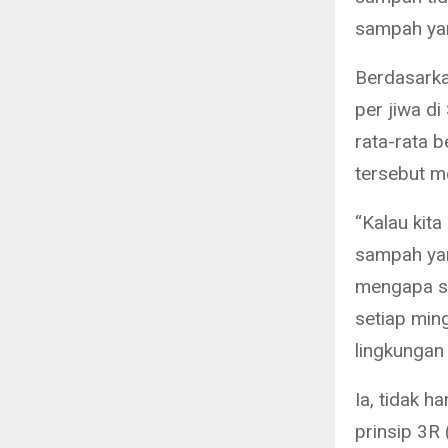
sampah yan
Berdasarka
per jiwa d
rata-rata b
tersebut m
“Kalau kit
sampah yan
mengapa sa
setiap min
lingkungan 
Ia, tidak 
prinsip 3R