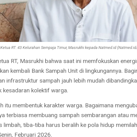
 Ketua RT. 43 Kelurahan Sempaja Timur, Masrukhi kepada Natmed.id (Natmed.id/
tua RT, Masrukhi bahwa saat ini memfokuskan energi
an kembali Bank Sampah Unit di lingkungannya. Bagi
n infrastruktur sampah jauh lebih mudah dibandingk
kesadaran kolektif warga.
h itu membentuk karakter warga. Bagaimana mengub
nya terbiasa membuang sampah sembarangan atau 
 limbah, tiba-tiba harus beralih ke pola hidup memila
Senin, Februari 2026.