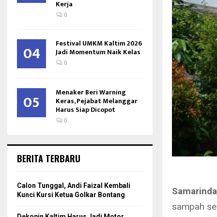
Kerja
0
Festival UMKM Kaltim 2026
04
Jadi Momentum Naik Kelas
0
Menaker Beri Warning
05
Keras, Pejabat Melanggar
Harus Siap Dicopot
0
BERITA TERBARU
Calon Tunggal, Andi Faizal Kembali
Samarinda
Kunci Kursi Ketua Golkar Bontang
sampah seb
Dekopin Kaltim Harus Jadi Motor