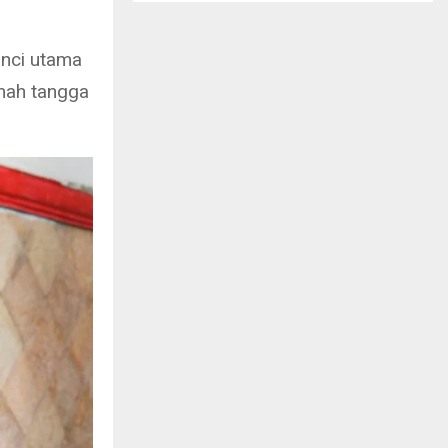
unci utama
umah tangga