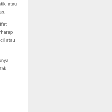
ik, atau
as.
ifat
rharap
cil atau
punya
etak