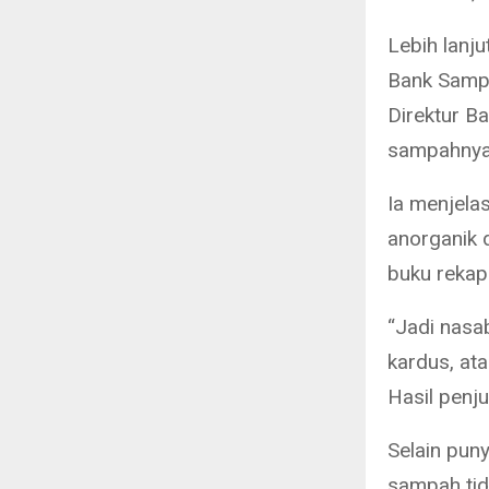
Lebih lanj
Bank Sampa
Direktur B
sampahnya 
Ia menjel
anorganik 
buku rekap
“Jadi nasab
kardus, at
Hasil penju
Selain puny
sampah tida