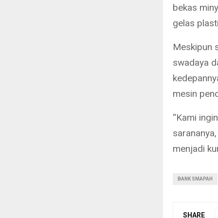
bekas miny
gelas plast
Meskipun s
swadaya da
kedepannya 
mesin pence
“Kami ingi
sarananya, p
menjadi ku
BANK SMAPAH
SHARE