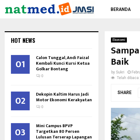
BERANDA
HOT NEWS
Ekonomi
Sampah
Calon Tunggal, Andi Faizal
Baik
01
Kembali Kunci Kursi Ketua
Golkar Bontang
by
Sukri
Febr
0
Telah dibaca:
SHARE
Dekopin Kaltim Harus Jadi
02
Motor Ekonomi Kerakyatan
0
Mini Campus BPVP
03
Targetkan 80 Persen
Lulusan Terserap Lapangan