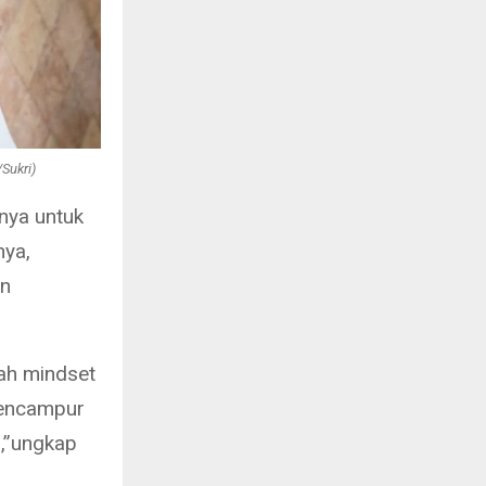
Sukri)
nya untuk
nya,
an
ah mindset
mencampur
h,”ungkap