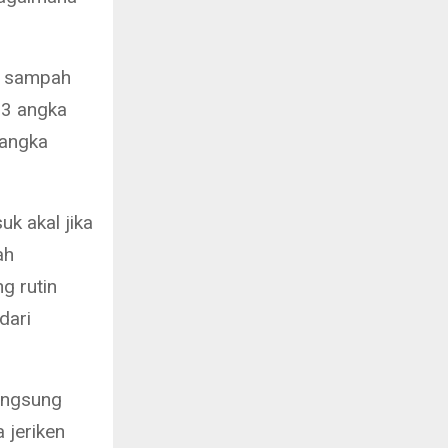
i sampah
23 angka
 angka
k akal jika
ah
g rutin
dari
angsung
 jeriken