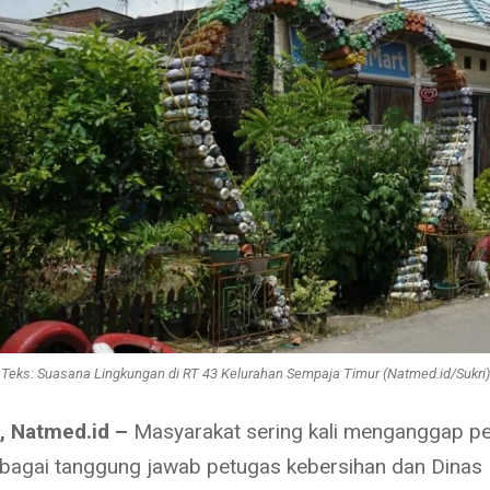
Teks: Suasana Lingkungan di RT 43 Kelurahan Sempaja Timur (Natmed.id/Sukri)
, Natmed.id –
Masyarakat sering kali menganggap pe
agai tanggung jawab petugas kebersihan dan Dinas