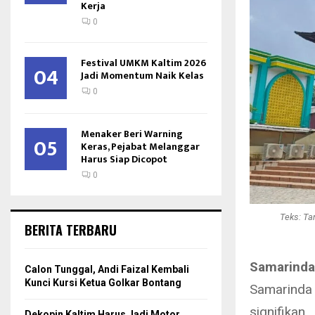
Kerja
0
Festival UMKM Kaltim 2026
04
Jadi Momentum Naik Kelas
0
Menaker Beri Warning
05
Keras, Pejabat Melanggar
Harus Siap Dicopot
0
Teks: Ta
BERITA TERBARU
Samarinda
Calon Tunggal, Andi Faizal Kembali
Kunci Kursi Ketua Golkar Bontang
Samarinda 
signifikan.
Dekopin Kaltim Harus Jadi Motor