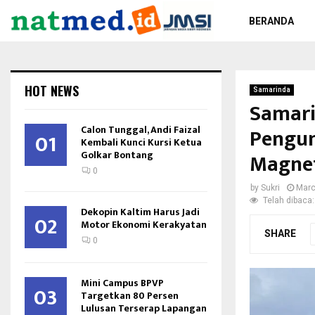
BERANDA
HOT NEWS
Samarinda
Samari
Calon Tunggal, Andi Faizal
Pengun
01
Kembali Kunci Kursi Ketua
Golkar Bontang
Magnet
0
by
Sukri
Marc
Telah dibaca:
Dekopin Kaltim Harus Jadi
02
Motor Ekonomi Kerakyatan
SHARE
0
Mini Campus BPVP
03
Targetkan 80 Persen
Lulusan Terserap Lapangan