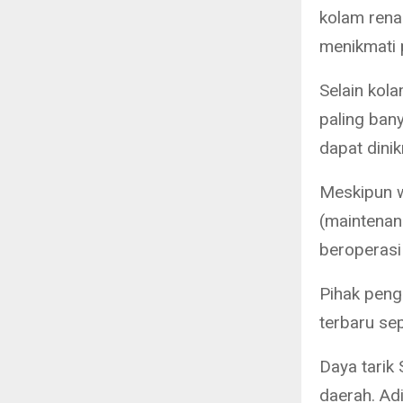
kolam rena
menikmati 
Selain kol
paling ban
dapat dini
Meskipun 
(maintenan
beroperasi
Pihak peng
terbaru se
Daya tarik
daerah. Ad