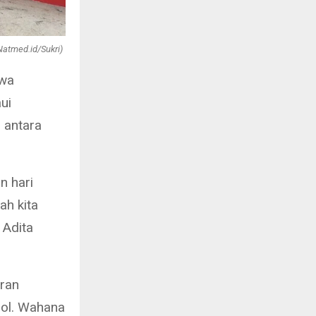
atmed.id/Sukri)
hwa
ui
 antara
n hari
ah kita
 Adita
uran
ool. Wahana