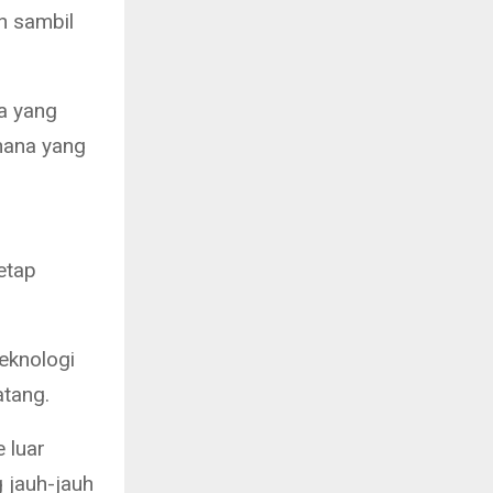
n sambil
a yang
ahana yang
etap
eknologi
atang.
 luar
 jauh-jauh