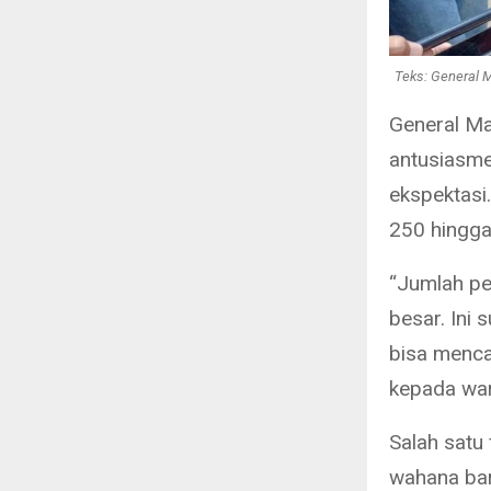
Teks: General 
General M
antusiasme
ekspektasi.
250 hingga
“Jumlah pe
besar. Ini 
bisa menca
kepada war
Salah satu
wahana bar