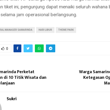
n tiket ini, pengunjung dapat menaiki seluruh wahana b
selama jam operasional berlangsung.
RAL MANAGER SAMARINDA
HARI LIBUR
THEME PARK
0
amarinda Perketat
Warga Samarind
 di 10 Titik Wisata dan
Ketegasan Op
elanjaan
Ma
Sukri