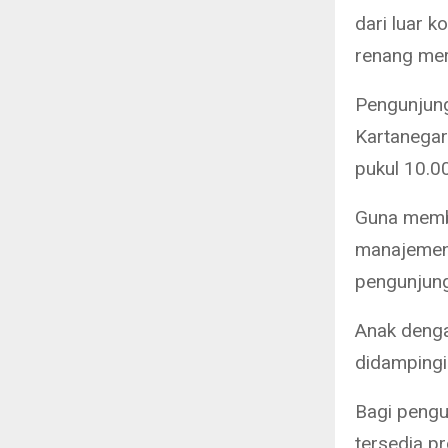
dari luar 
renang mer
Pengunjung
Kartanegara
pukul 10.0
Guna membe
manajemen 
pengunjung
Anak denga
didampingi
Bagi pengun
tersedia p