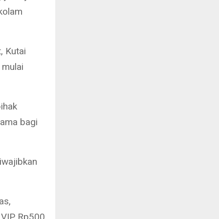
 kolam
, Kutai
 mulai
ihak
tama bagi
iwajibkan
as,
t VIP Rp500