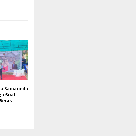
ta Samarinda
ga Soal
 Beras