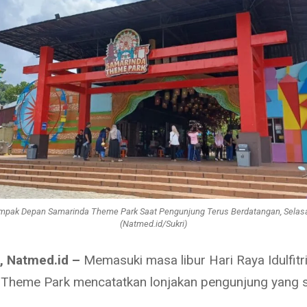
mpak Depan Samarinda Theme Park Saat Pengunjung Terus Berdatangan, Selas
(Natmed.id/Sukri)
, Natmed.id –
Memasuki masa libur Hari Raya Idulfitr
Theme Park mencatatkan lonjakan pengunjung yang 