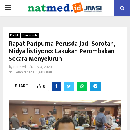
PRIMARY
MENU
Politik
Samarinda
Rapat Paripurna Perusda Jadi Sorotan,
Nidya listiyono: Lakukan Perombakan
Secara Menyeluruh
by
natmed
July 3, 2020
Telah dibaca: 1,602 Kali
SHARE
0