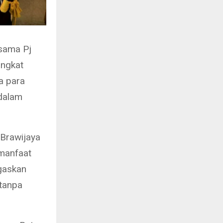
rsama Pj
angkat
a para
dalam
 Brawijaya
manfaat
gaskan
tanpa