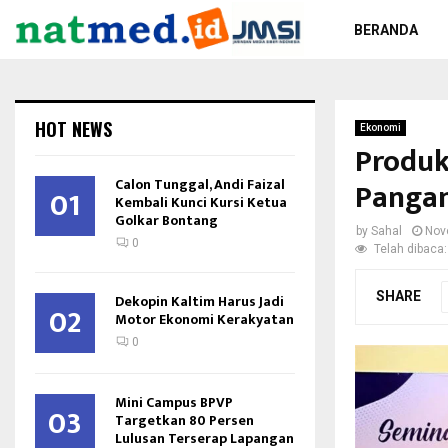
BERANDA
HOT NEWS
Ekonomi
Produk
Calon Tunggal, Andi Faizal
Pangan
01
Kembali Kunci Kursi Ketua
Golkar Bontang
by
Sahal
Nov
0
Telah dibaca:
SHARE
Dekopin Kaltim Harus Jadi
02
Motor Ekonomi Kerakyatan
0
Mini Campus BPVP
03
Targetkan 80 Persen
Lulusan Terserap Lapangan