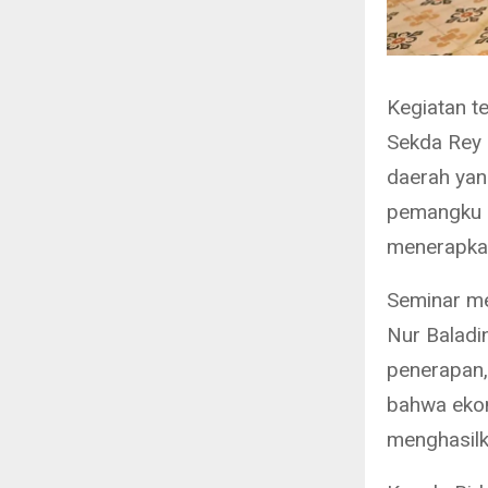
Kegiatan t
Sekda Rey 
daerah yan
pemangku k
menerapkan
Seminar me
Nur Baladi
penerapan,
bahwa ekon
menghasilk