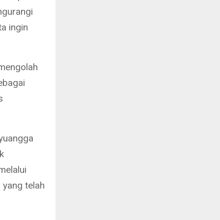
gurangi
a ingin
 mengolah
ebagai
s
ayuangga
k
melalui
 yang telah