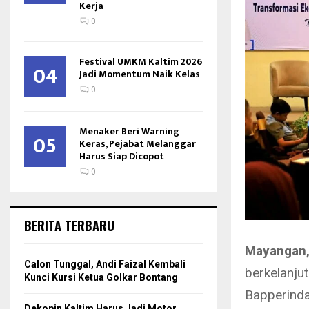
Kerja
0
Festival UMKM Kaltim 2026
04
Jadi Momentum Naik Kelas
0
Menaker Beri Warning
05
Keras, Pejabat Melanggar
Harus Siap Dicopot
0
BERITA TERBARU
Mayangan,
Calon Tunggal, Andi Faizal Kembali
berkelanju
Kunci Kursi Ketua Golkar Bontang
Bapperinda
Dekopin Kaltim Harus Jadi Motor