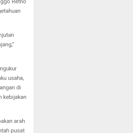
nggo Retno
getahuan
njutan
jang,”
engukur
aku usaha,
pangan di
n kebijakan
pakan arah
ntah pusat