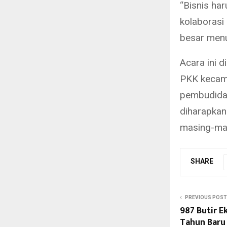
“Bisnis ha
kolaborasi
besar menu
Acara ini d
PKK kecama
pembudiday
diharapkan
masing-ma
SHARE
PREVIOUS POST
987 Butir E
Tahun Baru 