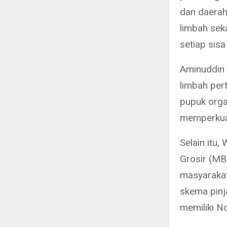
dan daera
limbah seka
setiap sisa
Aminuddin 
limbah per
pupuk organ
memperkuat
Selain itu
Grosir (M
masyarakat
skema pinj
memiliki N