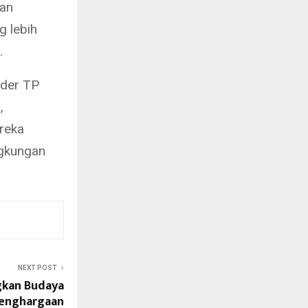
gan
g lebih
.
ader TP
,
reka
ngkungan
NEXT POST
gkan Budaya
Penghargaan