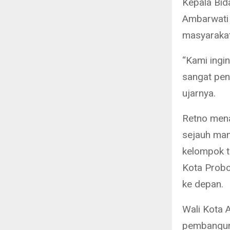
Kepala Bid
Ambarwati 
masyarakat
“Kami ingi
sangat pen
ujarnya.
Retno mena
sejauh man
kelompok t
Kota Probo
ke depan.
Wali Kota 
pembanguna