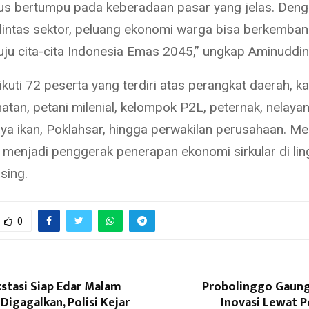
rus bertumpu pada keberadaan pasar yang jelas. Den
 lintas sektor, peluang ekonomi warga bisa berkemban
ju cita-cita Indonesia Emas 2045,” ungkap Aminuddin
iikuti 72 peserta yang terdiri atas perangkat daerah, k
tan, petani milenial, kelompok P2L, peternak, nelayan
a ikan, Poklahsar, hingga perwakilan perusahaan. Me
 menjadi penggerak penerapan ekonomi sirkular di li
sing.
0
kstasi Siap Edar Malam
Probolinggo Gaun
Digagalkan, Polisi Kejar
Inovasi Lewat 