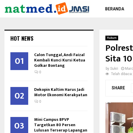
BERANDA
HOT NEWS
Hukum
Polres
Calon Tunggal, Andi Faizal
Sita 1
01
Kembali Kunci Kursi Ketua
Golkar Bontang
by
Sukri
Marc
0
Telah dibaca:
SHARE
Dekopin Kaltim Harus Jadi
02
Motor Ekonomi Kerakyatan
0
Mini Campus BPVP
03
Targetkan 80 Persen
Lulusan Terserap Lapangan