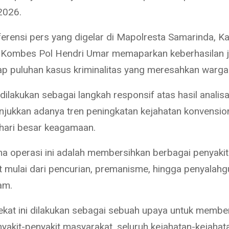
2026.
erensi pers yang digelar di Mapolresta Samarinda, K
Kombes Pol Hendri Umar memaparkan keberhasilan j
 puluhan kasus kriminalitas yang meresahkan warga
 dilakukan sebagai langkah responsif atas hasil analisa
jukkan adanya tren peningkatan kejahatan konvension
hari besar keagamaan.
a operasi ini adalah membersihkan berbagai penyakit
 mulai dari pencurian, premanisme, hingga penyalah
am.
ekat ini dilakukan sebagai sebuah upaya untuk membe
nyakit-penyakit masyarakat, seluruh kejahatan-kejahat