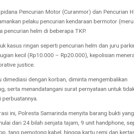
k pidana Pencurian Motor (Curanmor) dan Pencurian He
mankan pelaku pencurian kendaraan bermotor (meru
ta pencurian helm di beberapa TKP.
k kasus ringan seperti pencurian helm dan juru parkir 
ugian kecil (Rp10.000 – Rp20.000), kepolisian mener
rative justice.
u dimediasi dengan korban, diminta mengembalikan
g, serta menandatangani surat pernyataan untuk tida
 perbuatannya.
asi ini, Polresta Samarinda menyita barang bukti yan
ulai dari 24 bilah senjata tajam, 9 unit handphone, s
op, tang pemotong kabel, hingga kartu remi dan kertas