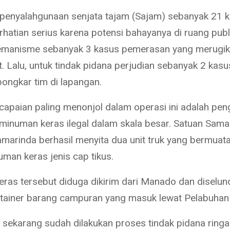
penyalahgunaan senjata tajam (Sajam) sebanyak 21 k
hatian serius karena potensi bahayanya di ruang publi
premanisme sebanyak 3 kasus pemerasan yang merugi
. Lalu, untuk tindak pidana perjudian sebanyak 2 kas
bongkar tim di lapangan.
 capaian paling menonjol dalam operasi ini adalah pe
minuman keras ilegal dalam skala besar. Satuan Sama
amarinda berhasil menyita dua unit truk yang bermuata
uman keras jenis cap tikus.
ras tersebut diduga dikirim dari Manado dan diselu
ntainer barang campuran yang masuk lewat Pelabuhan 
sekarang sudah dilakukan proses tindak pidana ring