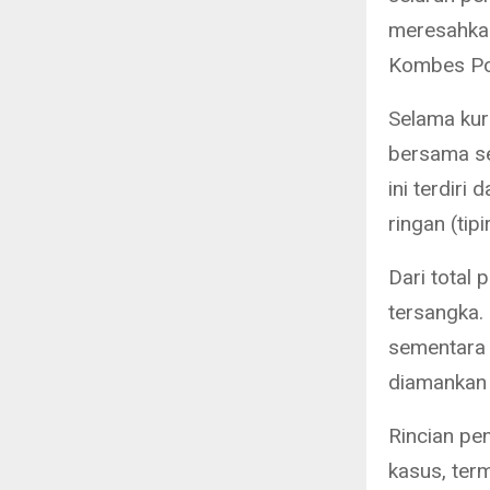
meresahkan 
Kombes Pol
Selama kur
bersama se
ini terdiri
ringan (tipi
Dari total
tersangka.
sementara 3
diamankan t
Rincian pe
kasus, ter