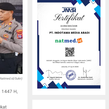
Natmed.id/Sukri)
i 1447 H,
ekat