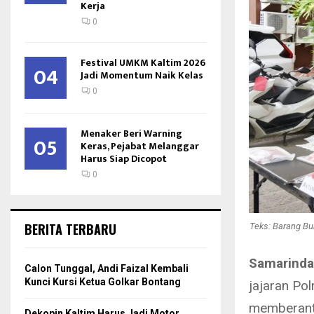
Kerja
0
Festival UMKM Kaltim 2026
04
Jadi Momentum Naik Kelas
0
Menaker Beri Warning
05
Keras, Pejabat Melanggar
Harus Siap Dicopot
0
BERITA TERBARU
Teks: Barang Bu
Samarinda
Calon Tunggal, Andi Faizal Kembali
Kunci Kursi Ketua Golkar Bontang
jajaran Po
memberanta
Dekopin Kaltim Harus Jadi Motor