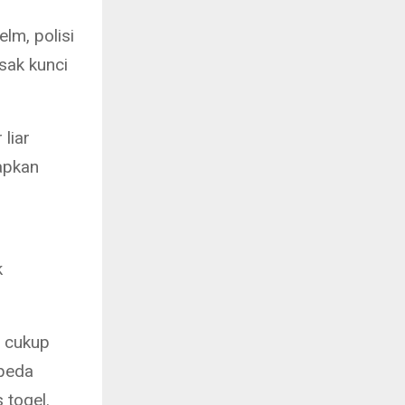
lm, polisi
sak kunci
liar
apkan
k
g cukup
epeda
 togel.