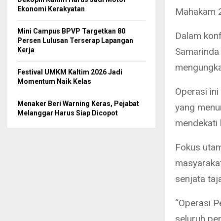
Ekonomi Kerakyatan
Mahakam 
Mini Campus BPVP Targetkan 80
Dalam konf
Persen Lulusan Terserap Lapangan
Kerja
Samarinda 
mengungkap
Festival UMKM Kaltim 2026 Jadi
Momentum Naik Kelas
Operasi ini
Menaker Beri Warning Keras, Pejabat
yang menun
Melanggar Harus Siap Dicopot
mendekati 
Fokus utam
masyarakat
senjata taj
“Operasi P
seluruh pe