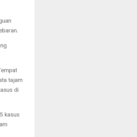
gguan
ebaran.
ang
 Tempat
ata tajam
asus di
 5 kasus
lam