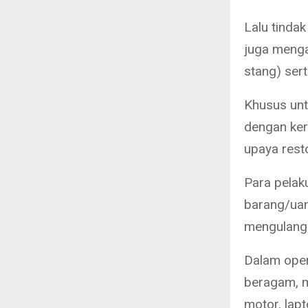
Lalu tinda
juga menga
stang) ser
Khusus untu
dengan ker
upaya resto
Para pelak
barang/uan
mengulangi
Dalam oper
beragam, m
motor, lapt