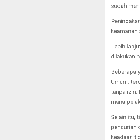
sudah mend
Penindakan
keamanan a
Lebih lanj
dilakukan 
Beberapa y
Umum, terc
tanpa izin
mana pelak
Selain itu,
pencurian 
keadaan tid