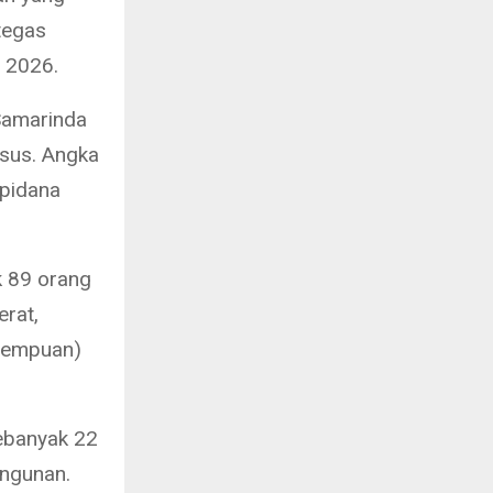
tegas
 2026.
 Samarinda
asus. Angka
 pidana
k 89 orang
erat,
erempuan)
sebanyak 22
ngunan.