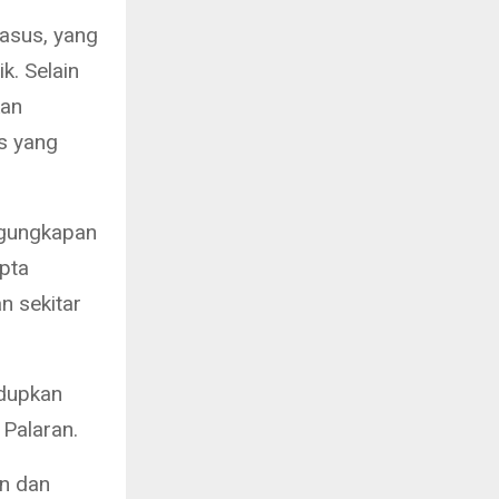
asus, yang
k. Selain
kan
us yang
ngungkapan
pta
n sekitar
ndupkan
Palaran.
an dan