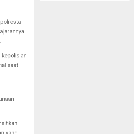
apolresta
ajarannya
.
 kepolisian
al saat
gunaan
rsihkan
an yang