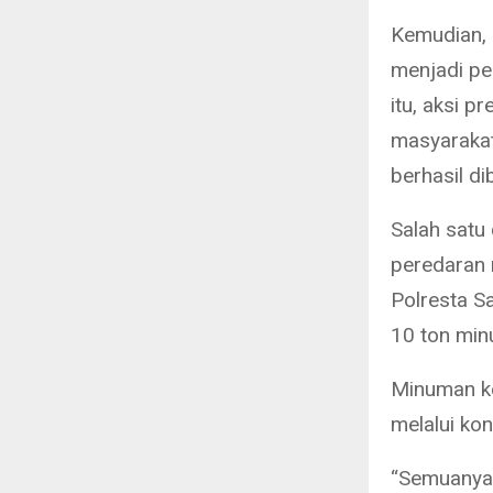
Kemudian, 
menjadi per
itu, aksi 
masyarakat
berhasil di
Salah satu
peredaran 
Polresta S
10 ton min
Minuman ke
melalui ko
“Semuanya 