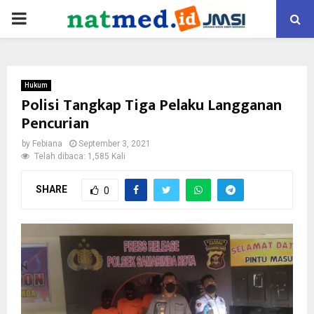
PRIMARY
MENU
Hukum
Polisi Tangkap Tiga Pelaku Langganan
Pencurian
by
Febiana
September 3, 2021
Telah dibaca: 1,585 Kali
SHARE
0