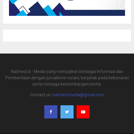
Natmed.id - Media yang menyajikan berbagai Informasi dan
Pemberitaan dengan jurnalisme nurani, berpihak pada kebenaran
serta menjaga keseimbangan berita.
Contact us:
natmed.media@gmail.com