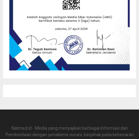
Natmed.id - Media yang menyajikan berbagai Informasi dan
Pemberitaan dengan jurnalisme nurani, berpihak pada kebenaran