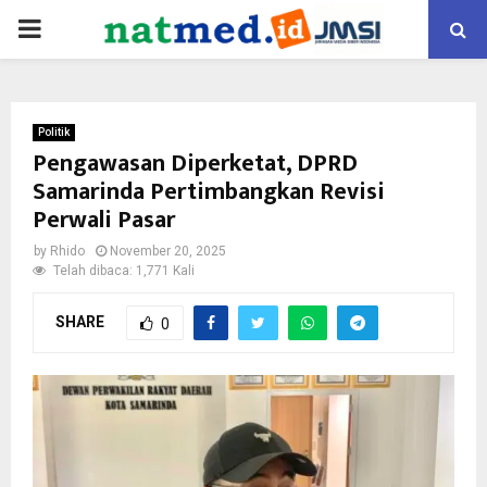
PRIMARY
MENU
Politik
Pengawasan Diperketat, DPRD
Samarinda Pertimbangkan Revisi
Perwali Pasar
by
Rhido
November 20, 2025
Telah dibaca: 1,771 Kali
SHARE
0