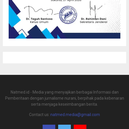
Natmed.id - Media yang menyajikan berbagai Informasi dan
Pemberitaan dengan jurnalisme nurani, berpihak pada kebenaran
serta menjaga keseimbangan berita.
Contact us:
natmed.media@gmail.com