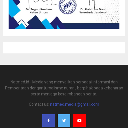
Natmed.id - Media yang menyajikan berbagai Informasi dan
Pemberitaan dengan jurnalisme nurani, berpihak pada kebenaran
serta menjaga keseimbangan berita.
Contact us:
natmed.media@gmail.com