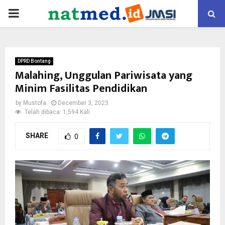
PRIMARY
MENU
DPRD Bontang
Malahing, Unggulan Pariwisata yang
Minim Fasilitas Pendidikan
by
Mustofa
December 3, 2023
Telah dibaca: 1,594 Kali
SHARE
0