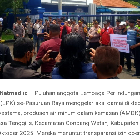
 Natmed.id –
Puluhan anggota Lembaga Perlindunga
LPK) se-Pasuruan Raya menggelar aksi damai di dep
nvestama, produsen air minum dalam kemasan (AMDK
esa Tenggilis, Kecamatan Gondang Wetan, Kabupaten
ktober 2025. Mereka menuntut transparansi izin oper