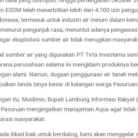
n data yang dihimpun, hingga pertengahan Oktober 
n ESDM telah menerbitkan lebih dari 4.700 izin pengu
ndonesia, termasuk untuk industri air minum dalam kem
i, menurut pengunjuk rasa, menuntut adanya pengawa
 agar eksploitasi sumber air tidak merugikan masyaraka
al sumber air yang digunakan PT Tirta Investama sem
rena perusahaan selama ini mengklaim produknya ber
ngan alami. Namun, dugaan penggunaan air tanah mel
ulkan tanda tanya besar di kalangan warga Pasuruan
gan itu, Muslimin, Bupati Lumbung Informasi Rakyat (
 Pasuruan mengingatkan manajemen Aqua agar tidak
spirasi masyarakat.
 ada itikad baik untuk berdialog, kami akan menggelar 