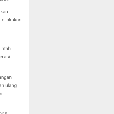
ukan
 dilakukan
intah
erasi
angan
an ulang
an