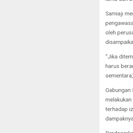
Samiaji me
pengawasan
oleh perus
disampaika
“Jika dite
harus bera
sementara,”
Gabungan 
melakukan 
terhadap i
dampaknya 