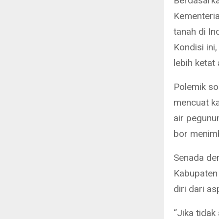
Berdasarka
Kementeria
tanah di I
Kondisi in
lebih ketat
Polemik so
mencuat ka
air pegunu
bor menimb
Senada den
Kabupaten
diri dari a
“Jika tidak