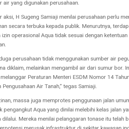
 air yang digunakan perusahaan.
r aksi, H Sugeng Samiaji menilai perusahaan perlu m
nan secara terbuka kepada publik. Menurutnya, terdapa
 izin operasional Aqua tidak sesuai dengan ketentuan
an.
duga perusahaan tidak menggunakan sumber air peg
a diklaim, melainkan mengambil air dari sumur bor. In
i melanggar Peraturan Menteri ESDM Nomor 14 Tahu
n Pengusahaan Air Tanah,” tegas Samiaji.
izinan, massa juga memprotes penggunaan jalan umu
k pengangkut Aqua yang dinilai melebihi kelas jalan y
dilalui. Mereka menilai pelanggaran tonase itu telah 
rpotensi merusak infrastruktur di sekitar kawasan ind