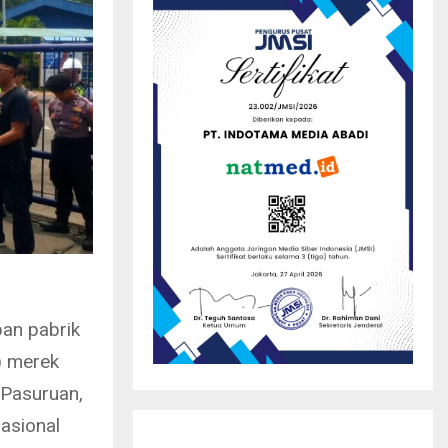
n
an pabrik
) merek
 Pasuruan,
asional