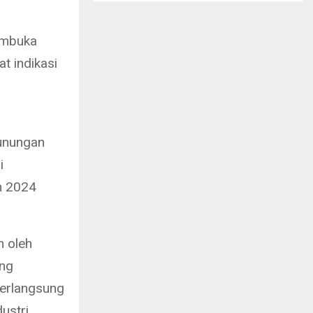
embuka
t indikasi
unungan
i
n 2024
m oleh
ang
berlangsung
ustri.