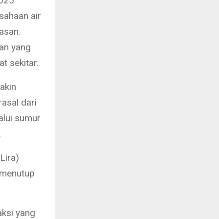
2025
sahaan air
asan.
san yang
t sekitar.
akin
asal dari
alui sumur
.
Lira)
 menutup
aksi yang