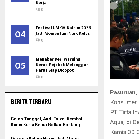
Kerja
0
Festival UMKM Kaltim 2026
04
Jadi Momentum Naik Kelas
0
Menaker Beri Warning
05
Keras, Pejabat Melanggar
Harus Siap Dicopot
0
Pasuruan,
BERITA TERBARU
Konsumen (
PT Tirta I
Calon Tunggal, Andi Faizal Kembali
Aqua, di D
Kunci Kursi Ketua Golkar Bontang
Kamis 30 O
Dekopin Kaltim Harus Jadi Motor