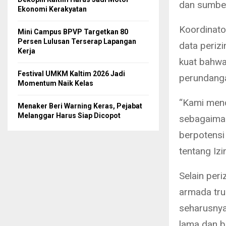
dan sumber
Ekonomi Kerakyatan
Koordinato
Mini Campus BPVP Targetkan 80
Persen Lulusan Terserap Lapangan
data perizi
Kerja
kuat bahwa
Festival UMKM Kaltim 2026 Jadi
perundang
Momentum Naik Kelas
“Kami men
Menaker Beri Warning Keras, Pejabat
Melanggar Harus Siap Dicopot
sebagaiman
berpotens
tentang Izi
Selain per
armada tru
seharusnya 
lama dan be