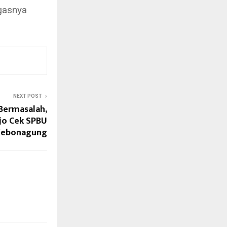
egasnya
NEXT POST
 Bermasalah,
jo Cek SPBU
Kebonagung