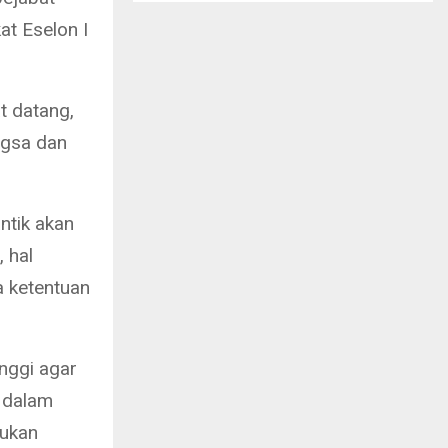
at Eselon I
t datang,
ngsa dan
ntik akan
, hal
 ketentuan
inggi agar
a dalam
kukan