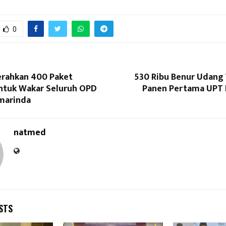
0
erahkan 400 Paket
530 Ribu Benur Udang 
tuk Wakar Seluruh OPD
Panen Pertama UPT 
marinda
natmed
STS