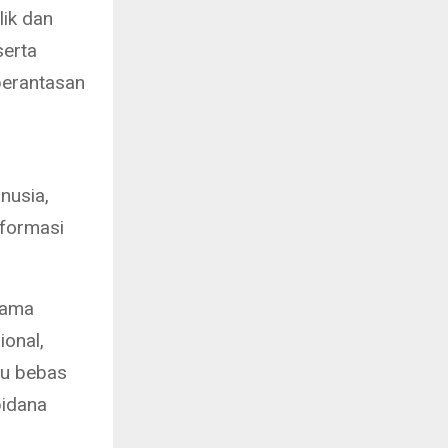
lik dan
serta
berantasan
nusia,
sformasi
sama
onal,
ju bebas
pidana