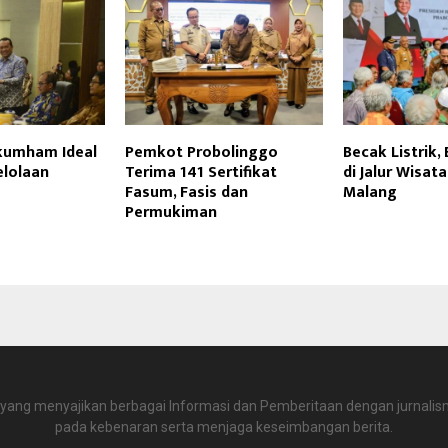
kumham Ideal
Pemkot Probolinggo
Becak Listrik,
lolaan
Terima 141 Sertifikat
di Jalur Wisat
Fasum, Fasis dan
Malang
Permukiman
 yang menyajikan berbagai Informasi dan Pemberitaan dengan jurnalism
pada kebenaran serta menjaga keseimbangan berita.