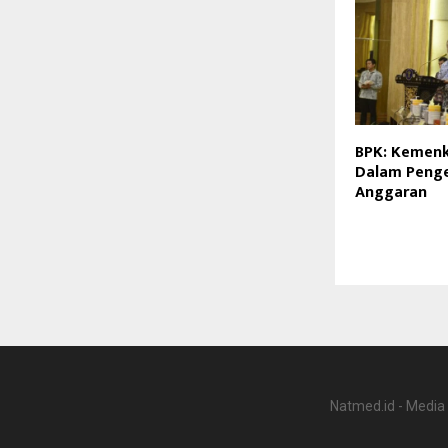
BPK: Kemen
Dalam Penge
Anggaran
Natmed.id - Media