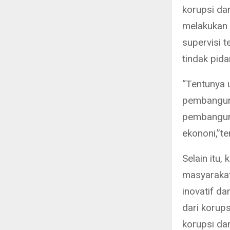
korupsi da
melakukan 
supervisi 
tindak pida
“Tentunya 
pembangun
pembanguna
ekononi,”te
Selain itu
masyarakat
inovatif d
dari korup
korupsi da