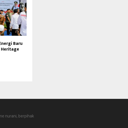
 Energi Baru
a Heritage
e nurani, berpihak