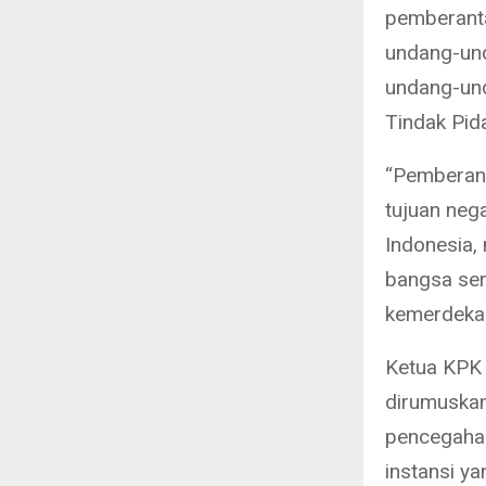
pemberanta
undang-und
undang-un
Tindak Pid
“Pemberant
tujuan neg
Indonesia
bangsa ser
kemerdekaa
Ketua KPK 
dirumuskan
pencegahan
instansi y