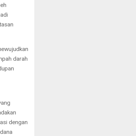
leh
adi
tasan
 mewujudkan
umpah darah
dupan
yang
indakan
nasi dengan
idana