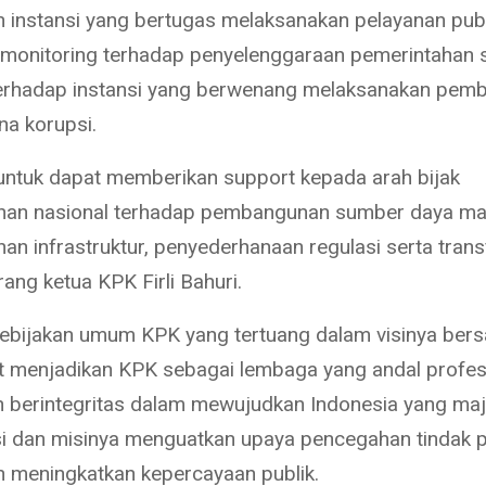
n instansi yang bertugas melaksanakan pelayanan pub
monitoring terhadap penyelenggaraan pemerintahan 
terhadap instansi yang berwenang melaksanakan pem
na korupsi.
untuk dapat memberikan support kepada arah bijak
an nasional terhadap pembangunan sumber daya ma
n infrastruktur, penyederhanaan regulasi serta tran
rang ketua KPK Firli Bahuri.
, kebijakan umum KPK yang tertuang dalam visinya ber
 menjadikan KPK sebagai lembaga yang andal profesi
an berintegritas dalam mewujudkan Indonesia yang ma
si dan misinya menguatkan upaya pencegahan tindak 
n meningkatkan kepercayaan publik.