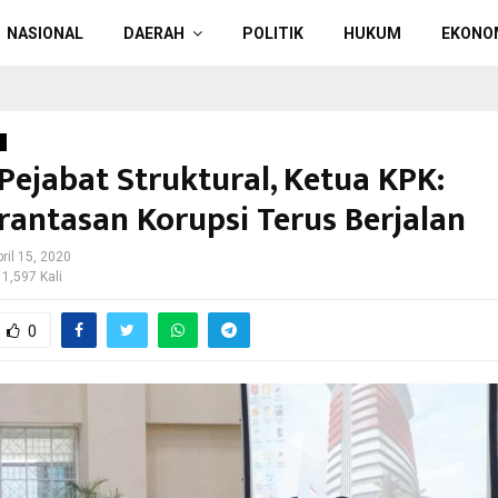
NASIONAL
DAERAH
POLITIK
HUKUM
EKONO
l
 Pejabat Struktural, Ketua KPK:
antasan Korupsi Terus Berjalan
ril 15, 2020
 1,597 Kali
0