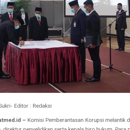
Sukri- Editor : Redaksi
atmed.id –
Komisi Pemberantasan Korupsi melantik d
 direktur penyelidikan serta kepala biro hukum. Para 