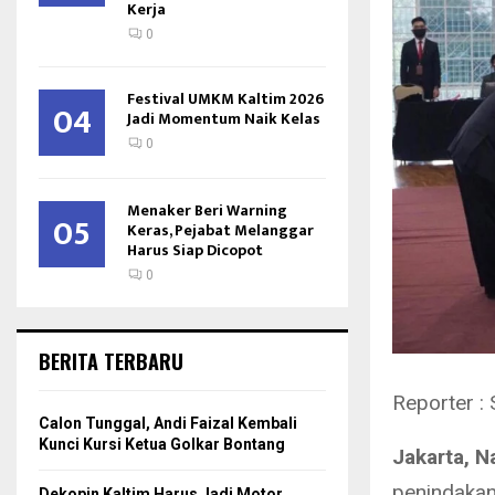
Kerja
0
Festival UMKM Kaltim 2026
04
Jadi Momentum Naik Kelas
0
Menaker Beri Warning
05
Keras, Pejabat Melanggar
Harus Siap Dicopot
0
BERITA TERBARU
Reporter : 
Calon Tunggal, Andi Faizal Kembali
Kunci Kursi Ketua Golkar Bontang
Jakarta, N
penindakan,
Dekopin Kaltim Harus Jadi Motor