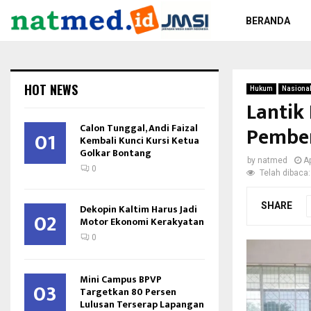
BERANDA
HOT NEWS
Hukum
Nasiona
Lantik
Calon Tunggal, Andi Faizal
Pember
01
Kembali Kunci Kursi Ketua
Golkar Bontang
by
natmed
Ap
0
Telah dibaca:
SHARE
Dekopin Kaltim Harus Jadi
02
Motor Ekonomi Kerakyatan
0
Mini Campus BPVP
03
Targetkan 80 Persen
Lulusan Terserap Lapangan