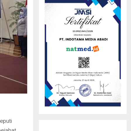
eputi
pejabat